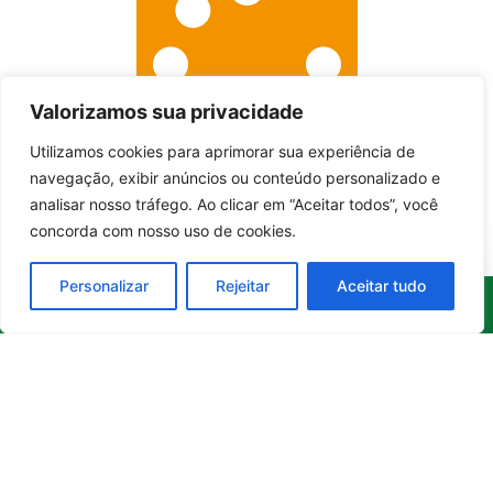
Valorizamos sua privacidade
Utilizamos cookies para aprimorar sua experiência de
Entrar no canal
navegação, exibir anúncios ou conteúdo personalizado e
analisar nosso tráfego. Ao clicar em “Aceitar todos”, você
concorda com nosso uso de cookies.
Personalizar
Rejeitar
Aceitar tudo
Whatsapp
Categorias
Institucional
O
Boa
Linkedin
Notícia
Brasil
Ultimas
Instagram
Brasil
é um
Cultura
notícias
portal de
Facebook
Direito e Deveres
Nossa Equipe
notícias de
Educação e
Quem Somos
Youtube
educação,