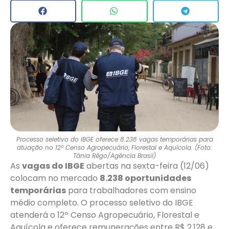
Processo seletivo do IBGE oferece 8.238 vagas temporárias para
atuação no 12º Censo Agropecuário, Florestal e Aquícola. (Foto:
Tânia Rêgo/Agência Brasil)
As
vagas do IBGE
abertas na sexta-feira (12/06)
colocam no mercado
8.238 oportunidades
temporárias
para trabalhadores com ensino
médio completo. O processo seletivo do IBGE
atenderá o 12º Censo Agropecuário, Florestal e
Aquícola e oferece remunerações entre R$ 2.128 e