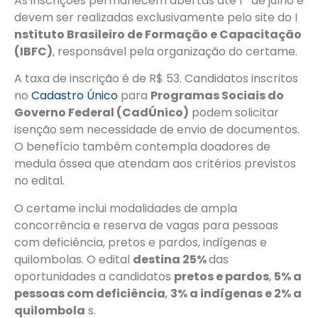
As inscrições permanecem abertas até 1º de julho e
devem ser realizadas exclusivamente pelo site do I
nstituto Brasileiro de Formação e Capacitação
(IBFC)
, responsável pela organização do certame.
A taxa de inscrição é de R$ 53. Candidatos inscritos
no
Cadastro Único
para
Programas Sociais do
Governo Federal (CadÚnico)
podem solicitar
isenção sem necessidade de envio de documentos.
O benefício também contempla doadores de
medula óssea que atendam aos critérios previstos
no edital.
O certame inclui modalidades de ampla
concorrência e reserva de vagas para pessoas
com deficiência, pretos e pardos, indígenas e
quilombolas. O edital
destina 25%
das
oportunidades a candidatos
pretos e pardos
,
5% a
pessoas com deficiência
,
3% a indígenas e 2% a
quilombola
s.