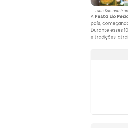
Luan Santana é um
A
Festa do Peã
país, começando 
Durante esses 1
e tradições, atra