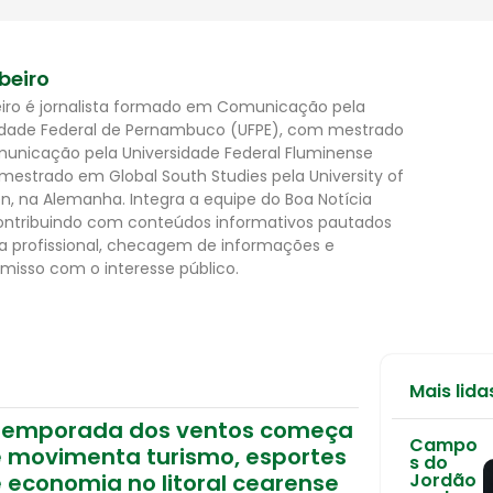
ibeiro
beiro é jornalista formado em Comunicação pela
idade Federal de Pernambuco (UFPE), com mestrado
nicação pela Universidade Federal Fluminense
 mestrado em Global South Studies pela University of
n, na Alemanha. Integra a equipe do Boa Notícia
 contribuindo com conteúdos informativos pautados
ca profissional, checagem de informações e
isso com o interesse público.
Mais lida
Temporada dos ventos começa
Campo
e movimenta turismo, esportes
s do
 economia no litoral cearense
Jordão