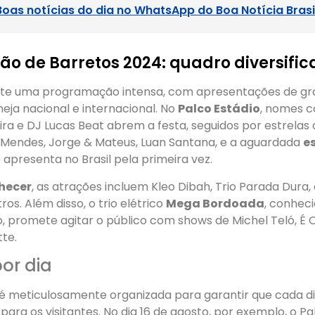
Boas notícias do dia no WhatsApp do Boa Notícia Brasi
ão de Barretos 2024: quadro diversifi
e uma programação intensa, com apresentações de gra
eja nacional e internacional. No
Palco Estádio
, nomes 
ira e DJ Lucas Beat abrem a festa, seguidos por estrela
 Mendes, Jorge & Mateus, Luan Santana, e a aguardada
e
e apresenta no Brasil pela primeira vez.
hecer
, as atrações incluem Kleo Dibah, Trio Parada Dura, 
ros. Além disso, o trio elétrico
Mega Bordoada
, conhec
o, promete agitar o público com shows de Michel Teló, É
tte.
or dia
 meticulosamente organizada para garantir que cada d
 para os visitantes. No dia 16 de agosto, por exemplo, o Pa