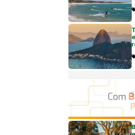
T
e
B