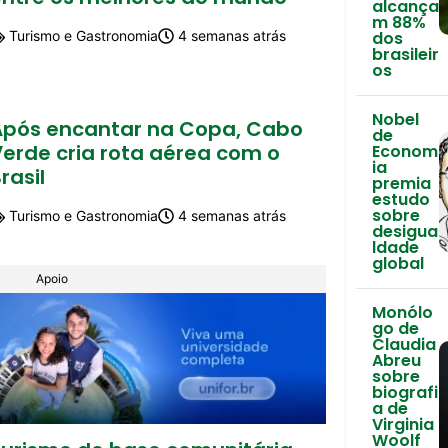
alcança
m 88%
Turismo e Gastronomia
4 semanas atrás
dos
brasileir
os
Nobel
Após encantar na Copa, Cabo
de
Verde cria rota aérea com o
Econom
ia
rasil
premia
estudo
sobre
Turismo e Gastronomia
4 semanas atrás
desigua
ldade
global
Apoio
Monólo
go de
Claudia
Abreu
sobre
biografi
a de
Virginia
Woolf