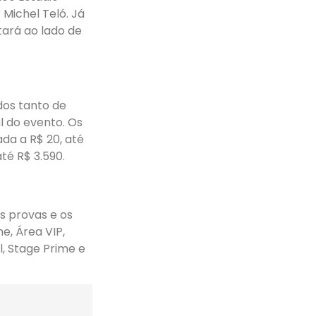
Michel Teló. Já
tará ao lado de
dos tanto de
al do evento. Os
da a R$ 20, até
té R$ 3.590.
s provas e os
e, Área VIP,
 Stage Prime e