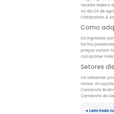
recebe Maiara &
no dia 24 de ago
Chitãozinho & X
Como adqui
Os ingressos pa
forma presencial
preços variam b
camarotes mais 
Setores di
Os visitantes p
shows. As opções
Camarote Brahm
Camarote da Ge
● Leia mais n