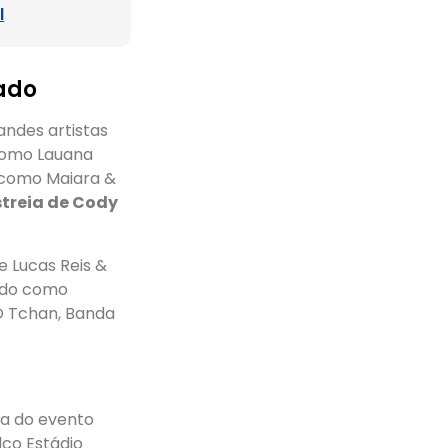
l
cado
ndes artistas
como Lauana
s como Maiara &
streia de Cody
e Lucas Reis &
ido como
 O Tchan, Banda
ia do evento
lco Estádio