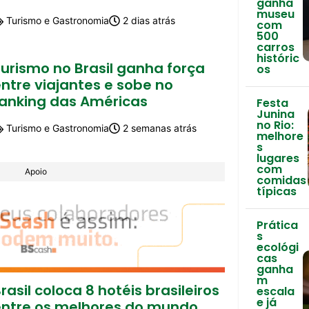
ganha
museu
Turismo e Gastronomia
2 dias atrás
com
500
carros
históric
urismo no Brasil ganha força
os
ntre viajantes e sobe no
ranking das Américas
Festa
Junina
no Rio:
Turismo e Gastronomia
2 semanas atrás
melhore
s
lugares
com
Apoio
comidas
típicas
Prática
s
ecológi
cas
ganha
m
rasil coloca 8 hotéis brasileiros
escala
e já
entre os melhores do mundo