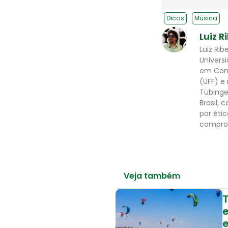
Dicas
Música
Luiz R
Luiz Ri
Univers
em Comu
(UFF) e
Tübinge
Brasil,
por éti
comprom
Veja também
e