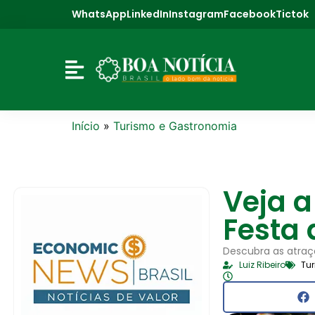
WhatsApp
LinkedIn
Instagram
Facebook
Tictok
Início
»
Turismo e Gastronomia
Veja 
Festa 
Descubra as atraç
Luiz Ribeiro
Tu