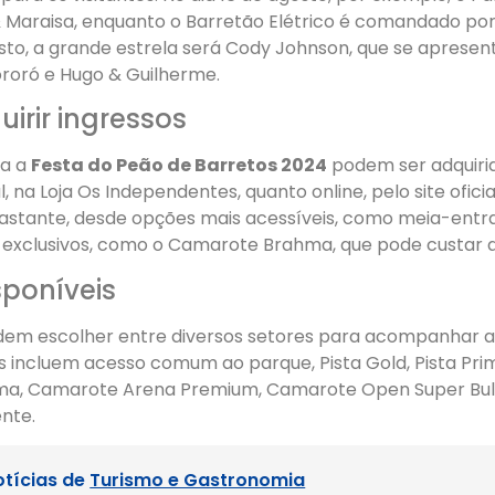
 Maraisa, enquanto o Barretão Elétrico é comandado por 
sto, a grande estrela será Cody Johnson, que se apresen
ororó e Hugo & Guilherme.
rir ingressos
ra a
Festa do Peão de Barretos 2024
podem ser adquiri
, na Loja Os Independentes, quanto online, pelo site ofici
astante, desde opções mais acessíveis, como meia-entra
exclusivos, como o Camarote Brahma, que pode custar a
sponíveis
odem escolher entre diversos setores para acompanhar a
 incluem acesso comum ao parque, Pista Gold, Pista Prim
a, Camarote Arena Premium, Camarote Open Super Bull,
nte.
otícias de
Turismo e Gastronomia