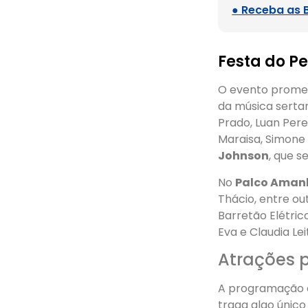
● Receba as 
Festa do Pe
O evento promet
da música sertan
Prado, Luan Pere
Maraisa, Simone
Johnson
, que s
No
Palco Aman
Thácio, entre out
Barretão Elétric
Eva e Claudia Lei
Atrações p
A programação é
traga algo único