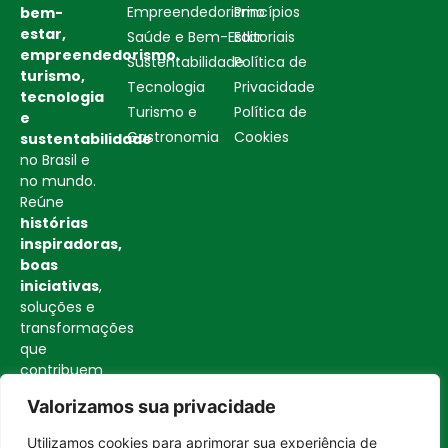
Empreendedorismo
Princípios
bem-
estar,
Saúde e Bem-Estar
Editoriais
empreendedorismo,
Sustentabilidade
Política de
turismo,
Tecnologia
Privacidade
tecnologia
Turismo e
Política de
e
Gastronomia
Cookies
sustentabilidade
no Brasil e
no mundo.
Reúne
histórias
inspiradoras,
boas
iniciativas
,
soluções e
transformações
que
contribuem
para uma
Valorizamos sua privacidade
sociedade
mais
Utilizamos cookies para aprimorar sua experiência de