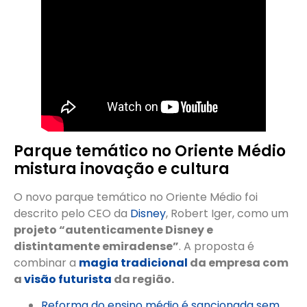
Parque temático no Oriente Médio
mistura inovação e cultura
O novo parque temático no Oriente Médio foi
descrito pelo CEO da
Disney
, Robert Iger, como um
projeto “autenticamente Disney e
distintamente emiradense”
. A proposta é
combinar a
magia tradicional
da empresa com
a
visão futurista
da região.
Reforma do ensino médio é sancionada sem