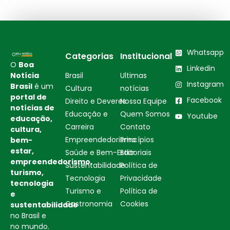
Whatsapp
Categorias
Institucional
O
Boa
Linkedin
Notícia
Brasil
Ultimas
Instagram
Brasil
é um
Cultura
notícias
portal de
Facebook
Direito e Deveres
Nossa Equipe
notícias de
Educação e
Quem Somos
Youtube
educação,
Carreira
Contato
cultura,
Empreendedorismo
Princípios
bem-
estar,
Saúde e Bem-Estar
Editoriais
empreendedorismo,
Sustentabilidade
Política de
turismo,
Tecnologia
Privacidade
tecnologia
Turismo e
Política de
e
Gastronomia
Cookies
sustentabilidade
no Brasil e
no mundo.