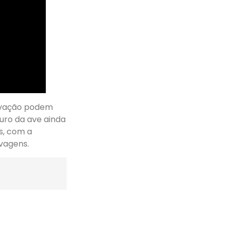
rvação podem
uro da ave ainda
s, com a
vagens.