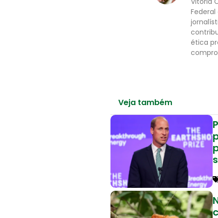
Vitória 
Federal
jornalís
contrib
ética p
comprom
Veja também
P
p
N