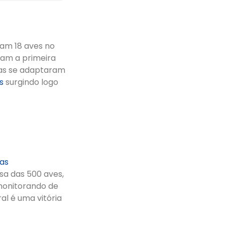
ram 18 aves no
iram a primeira
nas se adaptaram
es
surgindo logo
tas
sa das 500 aves,
onitorando de
al é uma vitória