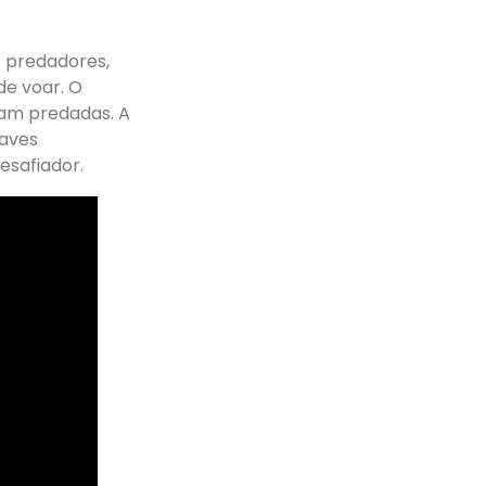
e predadores,
de voar. O
jam predadas. A
 aves
esafiador.