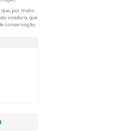
 (Imagem:
 que, por muito
não voadora, que
 de conservação.
l