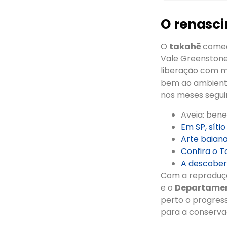
O renasci
O
takahē
começ
Vale Greenston
liberação com ma
bem ao ambient
nos meses segui
Aveia: ben
Em SP, síti
Arte baiana
Confira o 
A descobert
Com a reproduçã
e o
Departamen
perto o progres
para a conservaç