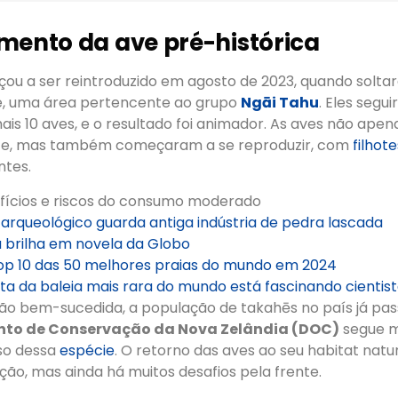
mento da ave pré-histórica
ou a ser reintroduzido em agosto de 2023, quando solta
e, uma área pertencente ao grupo
Ngāi Tahu
. Eles segu
is 10 aves, e o resultado foi animador. As aves não ape
e, mas também começaram a se reproduzir, com
filhot
ntes.
efícios e riscos do consumo moderado
o arqueológico guarda antiga indústria de pedra lascada
 brilha em novela da Globo
Top 10 das 50 melhores praias do mundo em 2024
a da baleia mais rara do mundo está fascinando cientis
o bem-sucedida, a população de takahēs no país já pas
to de Conservação da Nova Zelândia (DOC)
segue m
so dessa
espécie
. O retorno das aves ao seu habitat natur
ão, mas ainda há muitos desafios pela frente.