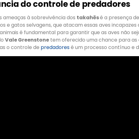
ncia do controle de predadores
s ameaças à sobrevivência dos
takahēs
é a presença d
tos e gatos selvagens, que atacam essas aves incapazes 
 animais é fundamental para garantir que as aves não se
do
Vale Greenstone
tem oferecido uma chance para as
as o controle de
predadores
é um processo contínuo e d