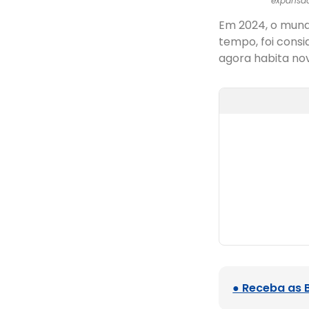
expansão
Em 2024, o mund
tempo, foi consi
agora habita n
● Receba as 