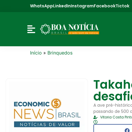
WhatsApp
LinkedIn
Instagram
Facebook
Tictok
Início
»
Brinquedos
Takahē
desafi
A ave pré-históri
passando de 500 a
Vitoria Costa Pint