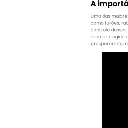
A importâ
Uma das maiore
como furões, ra
controle desses
área protegida 
prosperarem, m