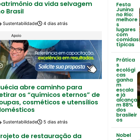
patrimônio da vida selvagem
Festa
Junina
o Brasil
no Rio:
melhore
Sustentabilidade
4 dias atrás
s
lugares
com
Apoio
comidas
típicas
Prática
s
ecológi
cas
ganha
m
Suécia abre caminho para
escala
etirar os “químicos eternos” de
e já
alcança
oupas, cosméticos e utensílios
m 88%
domésticos
dos
brasileir
os
Sustentabilidade
5 dias atrás
Nobel
Projeto de restauração da