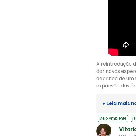
A reintrodução 
dar novas esper
dependa de um t
expansão das ár
● Leia mais n
Meio Ambiente
P
Vitori