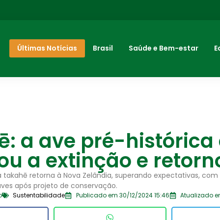
Últimas Notícias
Brasil
Saúde e Bem-estar
E
: a ave pré-histórica
ou a extinção e retorn
ca takahē retorna à Nova Zelândia, superando expectativas, com
ves após projeto de conservação.
o
Sustentabilidade
Publicado em 30/12/2024 15:46
Atualizado e