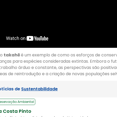
do
takahē
é um exemplo de como os esforços de conse
anças para espécies consideradas extintas. Embora o fut
rabalho árduo e constante, as perspectivas são positiva
eas de reintrodução e a criação de novas populações sel
otícias de
Sustentabilidade
reservação Ambiental
a Costa Pinto