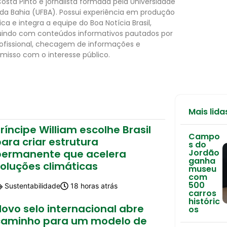
Costa Pinto é jornalista formada pela Universidade
 da Bahia (UFBA). Possui experiência em produção
tica e integra a equipe do Boa Notícia Brasil,
uindo com conteúdos informativos pautados por
rofissional, checagem de informações e
isso com o interesse público.
Mais lida
ríncipe William escolhe Brasil
Campo
ara criar estrutura
s do
permanente que acelera
Jordão
ganha
soluções climáticas
museu
com
500
Sustentabilidade
18 horas atrás
carros
históric
ovo selo internacional abre
os
caminho para um modelo de