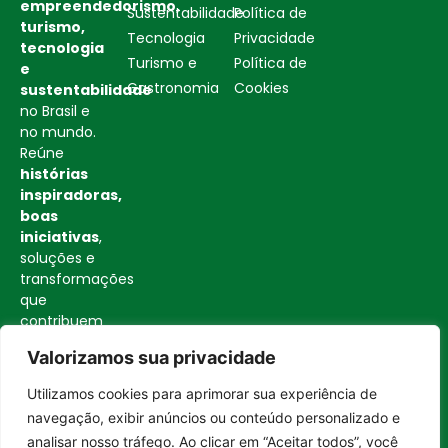
empreendedorismo,
Sustentabilidade
Política de
turismo,
Tecnologia
Privacidade
tecnologia
Turismo e
Política de
e
Gastronomia
Cookies
sustentabilidade
no Brasil e
no mundo.
Reúne
histórias
inspiradoras,
boas
iniciativas
,
soluções e
transformações
que
contribuem
para uma
Valorizamos sua privacidade
sociedade
mais
Utilizamos cookies para aprimorar sua experiência de
consciente
Entrar no canal
navegação, exibir anúncios ou conteúdo personalizado e
e
analisar nosso tráfego. Ao clicar em “Aceitar todos”, você
construtiva.