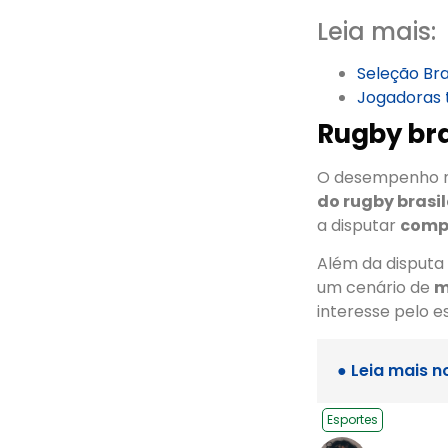
Leia mais:
Seleção Bra
Jogadoras 
Rugby bra
O desempenho n
do rugby brasil
a disputar
compe
Além da disputa
um cenário de
m
interesse pelo e
● Leia mais n
Esportes