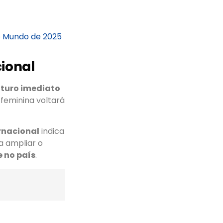
do Mundo de 2025
cional
uturo imediato
 feminina voltará
rnacional
indica
 a ampliar o
 no país
.