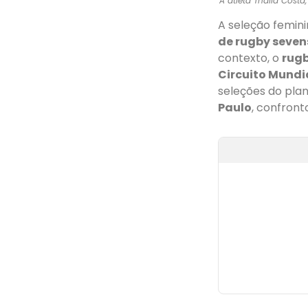
A atleta Thalia Costa
A seleção femi
de rugby seven
contexto, o
rugb
Circuito Mundi
seleções do plan
Paulo
, confront