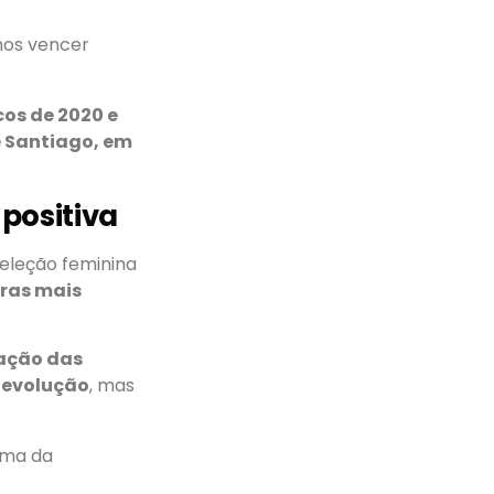
imos vencer
os de 2020 e
 Santiago, em
positiva
 seleção feminina
ras mais
ação das
 evolução
, mas
uma da