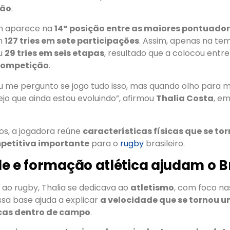
pão
.
m aparece na
14ª posição entre as maiores pontuador
m
127 tries em sete participações
. Assim, apenas na t
u
29 tries em seis etapas
, resultado que a colocou entr
 competição
.
u me pergunto se jogo tudo isso, mas quando olho para 
vejo que ainda estou evoluindo”, afirmou
Thalia Costa
, em
s, a jogadora reúne
características físicas que se t
etitiva importante
para o
rugby
brasileiro.
e e formação atlética ajudam o Br
 ao rugby, Thalia se dedicava ao
atletismo
, com foco n
Essa base ajuda a explicar
a velocidade que se tornou 
cas dentro de campo
.