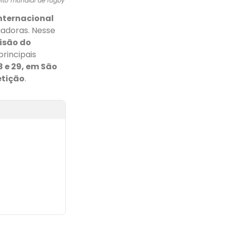
cuito mundial de rugby
internacional
gadoras. Nesse
isão do
rincipais
8 e 29, em São
etição
.