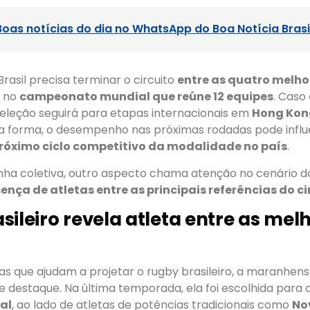
Boas notícias do dia no WhatsApp do Boa Notícia Brasi
Brasil precisa terminar o circuito
entre as quatro melho
r no
campeonato mundial que reúne 12 equipes
. Caso
 seleção seguirá para etapas internacionais em
Hong Kong
sa forma, o desempenho nas próximas rodadas pode influ
próximo ciclo competitivo da modalidade no país
.
a coletiva, outro aspecto chama atenção no cenário d
sença de atletas entre as principais referências do c
sileiro revela atleta entre as mel
as que ajudam a projetar o rugby brasileiro, a maranhen
 destaque. Na última temporada, ela foi escolhida para 
al
, ao lado de atletas de potências tradicionais como
No