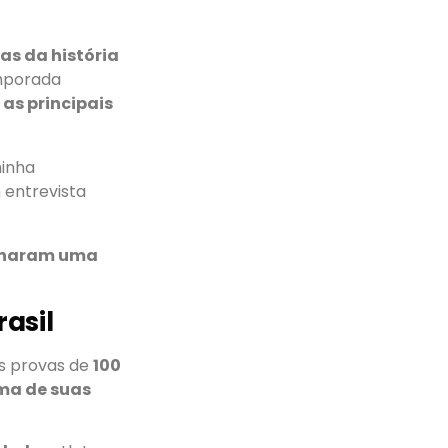
as da história
emporada
e
as principais
minha
 entrevista
ornaram uma
asil
as provas de
100
uma de suas