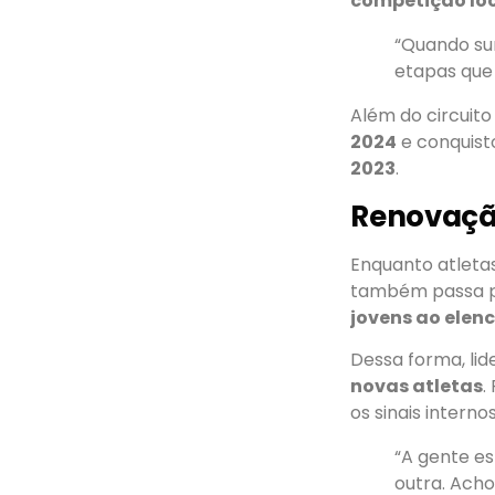
competição lo
“Quando sur
etapas que 
Além do circuito
2024
e conquis
2023
.
Renovaçã
Enquanto atlet
também passa 
jovens ao elen
Dessa forma, li
novas atletas
.
os sinais interno
“A gente e
outra. Acho