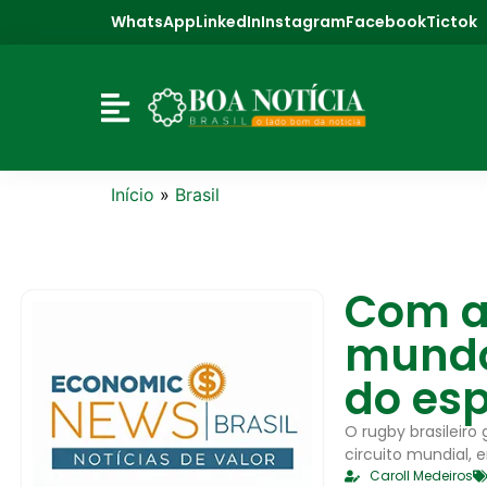
WhatsApp
LinkedIn
Instagram
Facebook
Tictok
Início
»
Brasil
Com at
mundo,
do esp
O rugby brasileir
circuito mundial, 
Caroll Medeiros