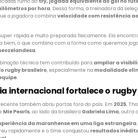
ancadas rumo ao
try, jogada equivalente ao gol no fut
uilômetros por hora
. Dessa forma, a treinadora da sele
que a jogadora combina
velocidade com resistência a
 super rápida e muito preparada fisicamente. Ela encont
ta bem, o que combina com a forma como queremos jogar
 neozelandesa
.
binação técnica tem contribuído para
ampliar a visibi
o rugby brasileiro
, especialmente na
modalidade olím
equipe
.
a internacional fortalece o rugby 
ecente também abriu portas fora do país. Em
2025
, Tha
be
Mie Pearls
, ao lado da brasileira
Gabriela Lima
, outra 
experiência da maranhense em uma liga estrangeira
eu rapidamente e o time conquistou
resultados inédit