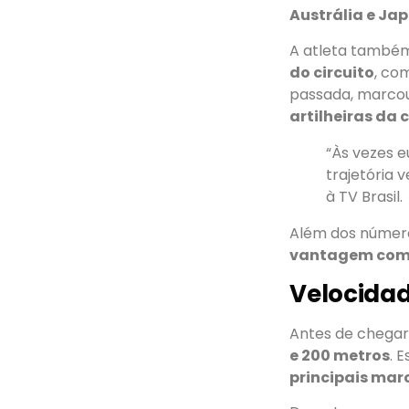
Austrália e Ja
A atleta també
do circuito
, co
passada, marco
artilheiras da
“Às vezes e
trajetória 
à TV Brasil.
Além dos número
vantagem comp
Velocidad
Antes de chegar
e 200 metros
. 
principais mar