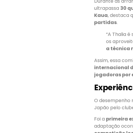
Durante as arr
ultrapassa
30 q
Kaua
, destaca 
partidas
.
“A Thalia é
os aprovei
a técnica
Assim, essa com
internacional d
jogadoras por 
Experiênci
O desempenho r
Japão pelo clu
Foi a
primeira 
adaptação ocorr