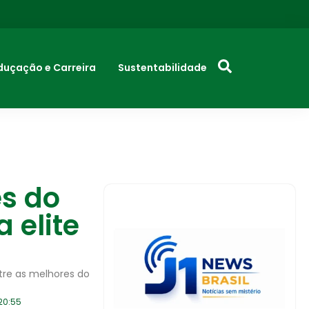
duçação e Carreira
Sustentabilidade
es do
 elite
tre as melhores do
20:55