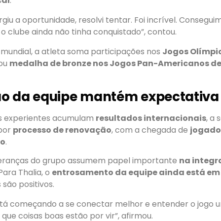
cal
.
giu a oportunidade, resolvi tentar. Foi incrível. Consegu
o clube ainda não tinha conquistado”, contou.
 mundial, a atleta soma participações nos
Jogos Olímpic
tou
medalha de bronze nos Jogos Pan-Americanos de
o da equipe mantém expectativa 
as experientes acumulam
resultados internacionais
, a
por
processo de renovação
, com a chegada de
jogado
co
.
deranças do grupo assumem papel importante
na integr
 Para Thalia, o
entrosamento da equipe ainda está em
s são positivos.
stá começando a se conectar melhor e entender o jogo 
 que coisas boas estão por vir”, afirmou.