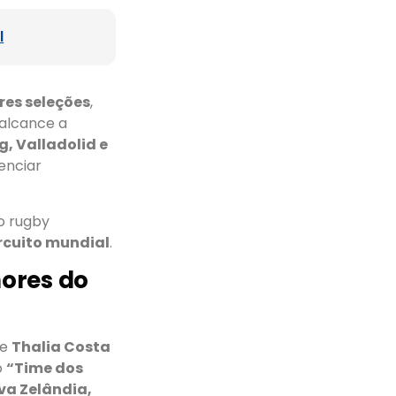
l
res seleções
,
 alcance a
, Valladolid e
enciar
o rugby
ircuito mundial
.
hores do
se
Thalia Costa
o
“Time dos
va Zelândia,