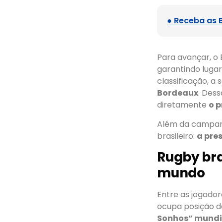
● Receba as 
Para avançar, o 
garantindo luga
classificação, a
Bordeaux
. Des
diretamente
o 
Além da campanh
brasileiro:
a pre
Rugby bra
mundo
Entre as jogador
ocupa posição de
Sonhos” mundi