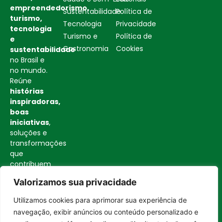
empreendedorismo,
Sustentabilidade
Política de
turismo,
Tecnologia
Privacidade
tecnologia
Turismo e
Política de
e
Gastronomia
Cookies
sustentabilidade
no Brasil e
no mundo.
Reúne
histórias
inspiradoras,
boas
iniciativas
,
soluções e
transformações
que
contribuem
para uma
Valorizamos sua privacidade
sociedade
mais
Utilizamos cookies para aprimorar sua experiência de
consciente
Entrar no canal
navegação, exibir anúncios ou conteúdo personalizado e
e