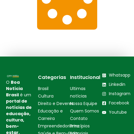
Whatsapp
Categorias
Institucional
O
Boa
Linkedin
Notícia
Brasil
Ultimas
Instagram
Brasil
é um
Cultura
notícias
portal de
Facebook
Direito e Deveres
Nossa Equipe
notícias de
Educação e
Quem Somos
Youtube
educação,
Carreira
Contato
cultura,
Empreendedorismo
Princípios
bem-
estar,
Saúde e Bem-Estar
Editoriais