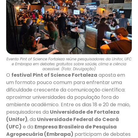
Evento Pint of Science Fortaleza reúne pesquisadores da Unifor, UFC
e Embrapa em debates gratuitos sobre saúde, clima e ciência
acessível. (Foto: Divulgação)
O
festival Pint of Science Fortaleza
aposta em
um formato pouco comum para enfrentar uma
dificuldade crescente da comunicação científica:
aproximar universidades da população fora do
ambiente acadêmico. Entre os dias 18 e 20 de maio,
pesquisadores da
Universidade de Fortaleza
(Unifor)
, da
Universidade Federal do Ceará
(UFC)
e da
Empresa Brasileira de Pesquisa
Agropecuária (Embrapa)
participam de debates