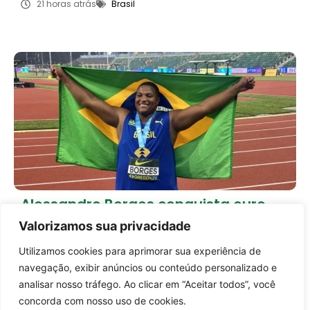
21 horas atrás
Brasil
Alessandro Borges conquista ouro
histórico e coloca o Brasil no topo do
Valorizamos sua privacidade
atletismo mundial
23 horas atrás
Brasil
Utilizamos cookies para aprimorar sua experiência de
Entrar no canal
navegação, exibir anúncios ou conteúdo personalizado e
Carregar mais notícias
analisar nosso tráfego. Ao clicar em “Aceitar todos”, você
concorda com nosso uso de cookies.