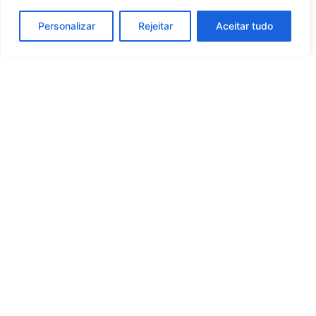
Personalizar
Rejeitar
Aceitar tudo
Whatsapp
Categorias
Institucional
O
Boa
Linkedin
Notícia
Brasil
Ultimas
Instagram
Brasil
é um
Cultura
notícias
portal de
Facebook
Direito e Deveres
Nossa Equipe
notícias de
Educação e
Quem Somos
Youtube
educação,