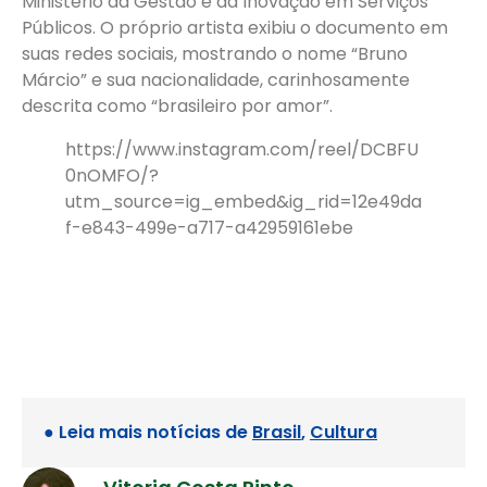
Ministério da Gestão e da Inovação em Serviços
Públicos. O próprio artista exibiu o documento em
suas redes sociais, mostrando o nome “Bruno
Márcio” e sua nacionalidade, carinhosamente
descrita como “brasileiro por amor”.
https://www.instagram.com/reel/DCBFU
0nOMFO/?
utm_source=ig_embed&ig_rid=12e49da
f-e843-499e-a717-a42959161ebe
● Leia mais notícias de
Brasil
,
Cultura