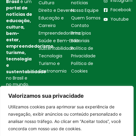
Instagram
Brasil
é um
Cultura
notícias
portal de
Facebook
Direito e Deveres
Nossa Equipe
notícias de
Educação e
Quem Somos
Youtube
educação,
Carreira
Contato
cultura,
Empreendedorismo
Princípios
bem-
estar,
Saúde e Bem-Estar
Editoriais
empreendedorismo,
Sustentabilidade
Política de
turismo,
Tecnologia
Privacidade
tecnologia
Turismo e
Política de
e
Gastronomia
Cookies
sustentabilidade
no Brasil e
no mundo.
Reúne
Valorizamos sua privacidade
histórias
inspiradoras,
Utilizamos cookies para aprimorar sua experiência de
boas
Entrar no canal
navegação, exibir anúncios ou conteúdo personalizado e
iniciativas
,
analisar nosso tráfego. Ao clicar em “Aceitar todos”, você
soluções e
concorda com nosso uso de cookies.
transformações
que