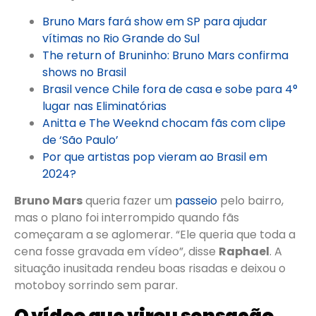
Bruno Mars fará show em SP para ajudar
vítimas no Rio Grande do Sul
The return of Bruninho: Bruno Mars confirma
shows no Brasil
Brasil vence Chile fora de casa e sobe para 4°
lugar nas Eliminatórias
Anitta e The Weeknd chocam fãs com clipe
de ‘São Paulo’
Por que artistas pop vieram ao Brasil em
2024?
Bruno Mars
queria fazer um
passeio
pelo bairro,
mas o plano foi interrompido quando fãs
começaram a se aglomerar. “Ele queria que toda a
cena fosse gravada em vídeo”, disse
Raphael
. A
situação inusitada rendeu boas risadas e deixou o
motoboy sorrindo sem parar.
O vídeo que virou sensação