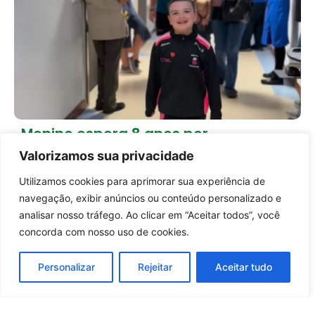
Menino espera 8 anos por
transplante de coração e ajuda a
Valorizamos sua privacidade
mudar lei de doação de órgãos
1 dia atrás
Empreendedorismo
Utilizamos cookies para aprimorar sua experiência de
Entrar no canal
navegação, exibir anúncios ou conteúdo personalizado e
Carregar mais notícias
analisar nosso tráfego. Ao clicar em “Aceitar todos”, você
concorda com nosso uso de cookies.
Personalizar
Rejeitar
Aceitar tudo