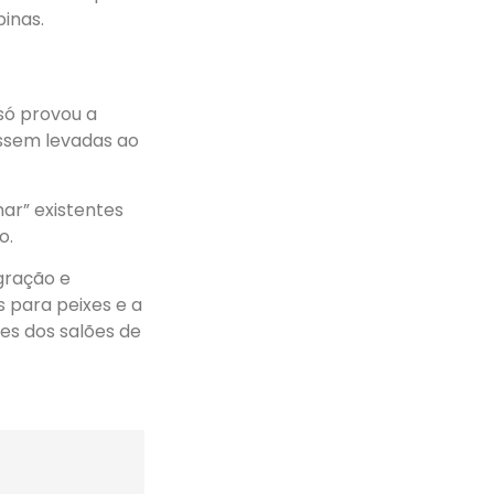
inas.
 só provou a
ossem levadas ao
mar” existentes
o.
gração e
s para peixes e a
zes dos salões de