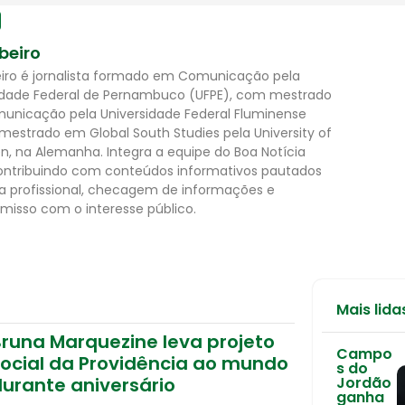
ibeiro
beiro é jornalista formado em Comunicação pela
idade Federal de Pernambuco (UFPE), com mestrado
nicação pela Universidade Federal Fluminense
 mestrado em Global South Studies pela University of
n, na Alemanha. Integra a equipe do Boa Notícia
 contribuindo com conteúdos informativos pautados
ca profissional, checagem de informações e
isso com o interesse público.
Mais lida
Bruna Marquezine leva projeto
Campo
social da Providência ao mundo
s do
durante aniversário
Jordão
ganha