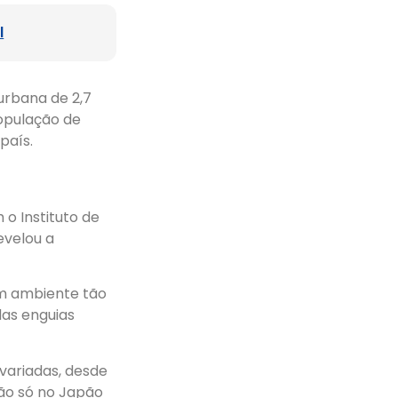
l
urbana de 2,7
população de
país.
 o Instituto de
evelou a
 ambiente tão
as enguias
variadas, desde
não só no Japão