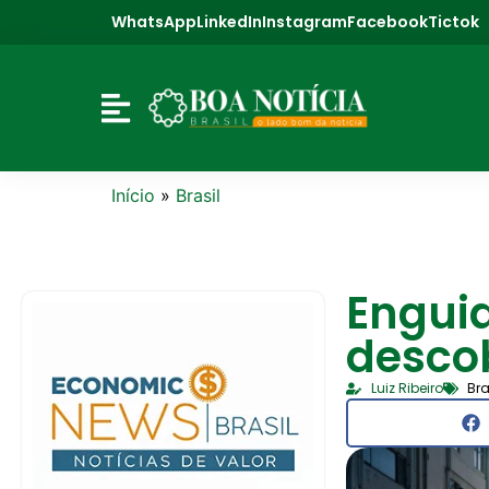
WhatsApp
LinkedIn
Instagram
Facebook
Tictok
Início
»
Brasil
Engui
descob
Luiz Ribeiro
Bra