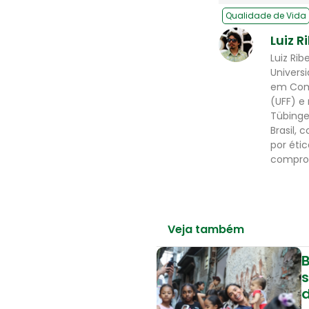
Qualidade de Vida
Luiz R
Luiz Ri
Univers
em Comu
(UFF) e
Tübinge
Brasil,
por éti
comprom
Veja também