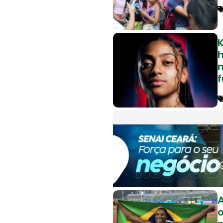
K
h
m
f
o