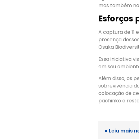
mas também na co
Esforços 
A captura de 11 
presença desses
Osaka Biodiversi
Essa iniciativa 
em seu ambiente
Além disso, os p
sobrevivência da
colocação de ces
pachinko e rest
● Leia mais n