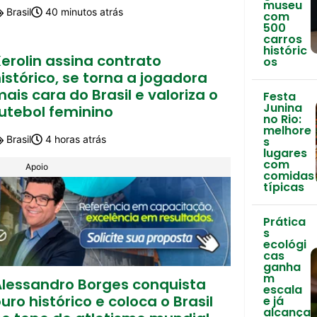
museu
Brasil
40 minutos atrás
com
500
carros
históric
erolin assina contrato
os
istórico, se torna a jogadora
ais cara do Brasil e valoriza o
Festa
Junina
utebol feminino
no Rio:
melhore
Brasil
4 horas atrás
s
lugares
com
Apoio
comidas
típicas
Prática
s
ecológi
cas
ganha
m
Alessandro Borges conquista
escala
uro histórico e coloca o Brasil
e já
alcança