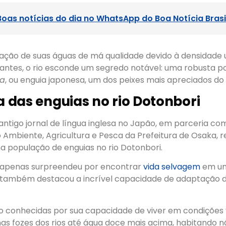
Boas notícias do dia no WhatsApp do Boa Notícia Brasi
ação de suas águas de má qualidade devido à densidade 
tantes, o rio esconde um segredo notável: uma robusta 
ca
, ou enguia japonesa, um dos peixes mais apreciados do 
ia das enguias no rio Dotonbori
 antigo jornal de língua inglesa no Japão, em parceria com
 Ambiente, Agricultura e Pesca da Prefeitura de Osaka, r
a população de enguias no rio Dotonbori.
 apenas surpreendeu por encontrar
vida selvagem
em um
também destacou a incrível capacidade de adaptação d
ão conhecidas por sua capacidade de viver em condições 
nas fozes dos rios até água doce mais acima, habitando 