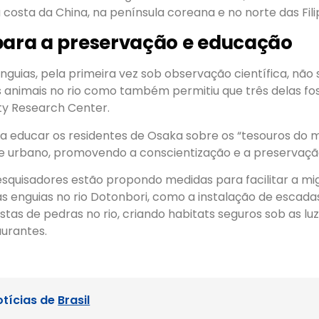
sta da China, na península coreana e no norte das Filip
para a preservação e educação
enguias, pela primeira vez sob observação científica, não
 animais no rio como também permitiu que três delas f
ty Research Center.
visa educar os residentes de Osaka sobre os “tesouros do 
 urbano, promovendo a conscientização e a preservaçã
esquisadores estão propondo medidas para facilitar a mi
s enguias no rio Dotonbori, como a instalação de escada
tas de pedras no rio, criando habitats seguros sob as lu
aurantes.
otícias de
Brasil