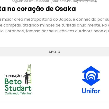
Enguias no Rio Dotonbori. (Foto: Satoshi Hirayama/Pexels)
ta no coração de Osaka
ra maior área metropolitana do Japão, é conhecida por s
e compras, atraindo milhões de turistas anualmente. No
rio Dotonbori, famoso por seus icônicos outdoors neon q
.
APOIO