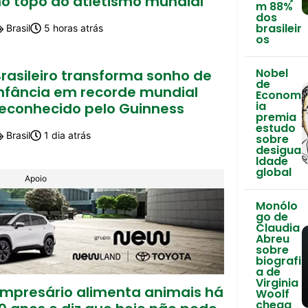
no topo do atletismo mundial
m 88%
dos
brasileir
Brasil
5 horas atrás
os
Nobel
rasileiro transforma sonho de
de
infância em recorde mundial
Econom
ia
reconhecido pelo Guinness
premia
estudo
Brasil
1 dia atrás
sobre
desigua
ldade
global
Apoio
Monólo
go de
Claudia
Abreu
sobre
biografi
a de
Virginia
Empresário alimenta animais há
Woolf
chega