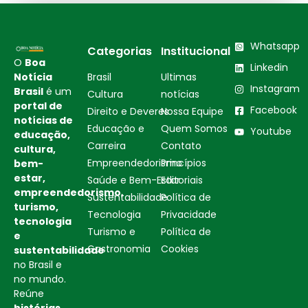
Whatsapp
Categorias
Institucional
O
Boa
Linkedin
Notícia
Brasil
Ultimas
Instagram
Brasil
é um
Cultura
notícias
portal de
Facebook
Direito e Deveres
Nossa Equipe
notícias de
Educação e
Quem Somos
Youtube
educação,
Carreira
Contato
cultura,
Empreendedorismo
Princípios
bem-
estar,
Saúde e Bem-Estar
Editoriais
empreendedorismo,
Sustentabilidade
Política de
turismo,
Tecnologia
Privacidade
tecnologia
Turismo e
Política de
e
Gastronomia
Cookies
sustentabilidade
no Brasil e
no mundo.
Reúne