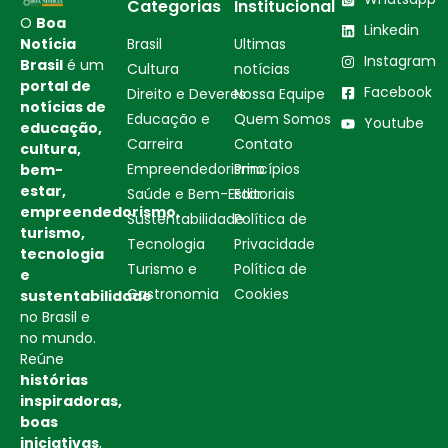
Categorias
Institucional
O
Boa
Linkedin
Notícia
Brasil
Ultimas
Instagram
Brasil
é um
Cultura
notícias
portal de
Facebook
Direito e Deveres
Nossa Equipe
notícias de
Educação e
Quem Somos
Youtube
educação,
Carreira
Contato
cultura,
Empreendedorismo
Princípios
bem-
estar,
Saúde e Bem-Estar
Editoriais
empreendedorismo,
Sustentabilidade
Política de
turismo,
Tecnologia
Privacidade
tecnologia
Turismo e
Política de
e
Gastronomia
Cookies
sustentabilidade
no Brasil e
no mundo.
Reúne
histórias
inspiradoras,
boas
iniciativas
,