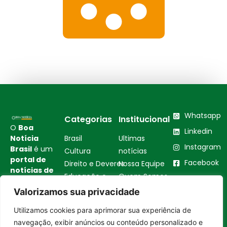
Whatsapp
Categorias
Institucional
O
Boa
Linkedin
Notícia
Brasil
Ultimas
Instagram
Brasil
é um
Cultura
notícias
portal de
Facebook
Direito e Deveres
Nossa Equipe
notícias de
Educação e
Quem Somos
Youtube
educação,
Carreira
Contato
Valorizamos sua privacidade
cultura,
Empreendedorismo
Princípios
bem-
Utilizamos cookies para aprimorar sua experiência de
estar,
Saúde e Bem-Estar
Editoriais
Entrar no canal
navegação, exibir anúncios ou conteúdo personalizado e
empreendedorismo,