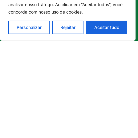
Sustentabilidade
Política de
turismo,
analisar nosso tráfego. Ao clicar em “Aceitar todos”, você
Tecnologia
Privacidade
tecnologia
concorda com nosso uso de cookies.
Turismo e
Política de
e
Gastronomia
Cookies
sustentabilidade
Personalizar
Rejeitar
Aceitar tudo
no Brasil e
no mundo.
Reúne
histórias
inspiradoras,
boas
iniciativas
,
soluções e
transformações
que
contribuem
para uma
sociedade
mais
consciente
e
construtiva.