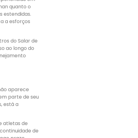
nman quanto o
s estendidas.
a a esforços
tros do Salar de
nso ao longo do
lanejamento
 não aparece
zem parte de seu
, está a
e atletas de
continuidade de