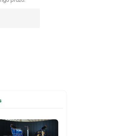
ongo prazo.
s