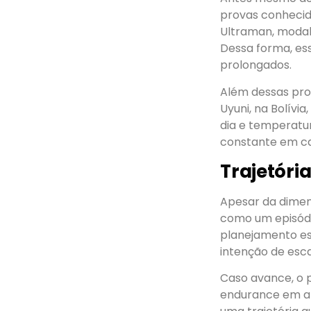
provas conhecid
Ultraman, modali
Dessa forma, es
prolongados.
Além dessas prov
Uyuni, na Bolívi
dia e temperatur
constante em ca
Trajetóri
Apesar da dimen
como um episódio
planejamento esp
intenção de esc
Caso avance, o p
endurance em al