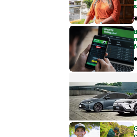
B
f
G
c