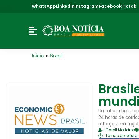
WhatsApp
LinkedIn
Instagram
Facebook
Tictok
Início
»
Brasil
Brasil
mundia
Um atleta brasilei
24 horas de corri
reforça uma traje
Caroll Medeiros
Tempo de leitura: