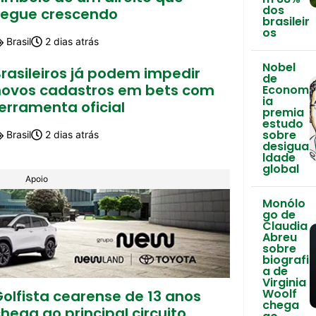
dos
segue crescendo
brasileir
os
Brasil
2 dias atrás
Nobel
rasileiros já podem impedir
de
novos cadastros em bets com
Econom
ia
erramenta oficial
premia
estudo
sobre
Brasil
2 dias atrás
desigua
ldade
global
Apoio
Monólo
go de
Claudia
Abreu
sobre
biografi
a de
Virginia
Woolf
olfista cearense de 13 anos
chega
hega ao principal circuito