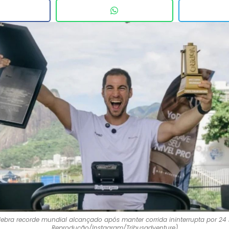
elebra recorde mundial alcançado após manter corrida ininterrupta por 24 
Reprodução/Instagram/Tribusadventure)