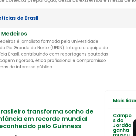
que conecta preparação, desafios extremos e metas de l
otícias de
Brasil
l Medeiros
Medeiros é jornalista formada pela Universidade
 do Rio Grande do Norte (UFRN). Integra a equipe do
ícia Brasil, contribuindo com reportagens pautadas
cagem rigorosa, ética profissional e compromisso
as de interesse público.
Mais lida
rasileiro transforma sonho de
Campo
infância em recorde mundial
s do
reconhecido pelo Guinness
Jordão
ganha
museu