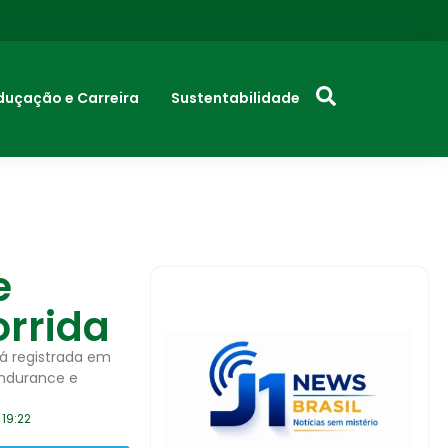
duçação e Carreira
Sustentabilidade
e
orrida
já registrada em
endurance e
19:22