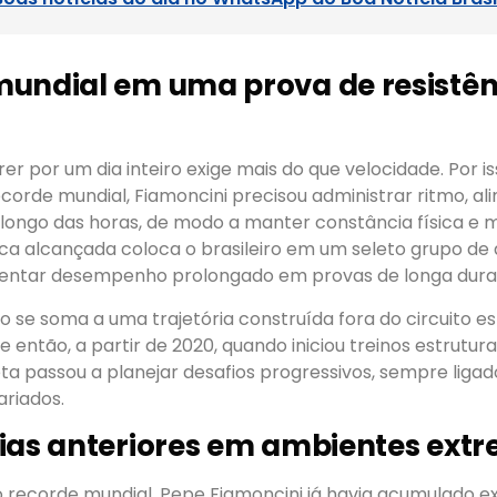
undial em uma prova de resistên
er por um dia inteiro exige mais do que velocidade. Por is
corde mundial, Fiamoncini precisou administrar ritmo, a
longo das horas, de modo a manter constância física e 
ca alcançada coloca o brasileiro em um seleto grupo de 
entar desempenho prolongado em provas de longa dura
ito se soma a uma trajetória construída fora do circuito e
de então, a partir de 2020, quando iniciou treinos estrutu
ta passou a planejar desafios progressivos, sempre ligad
riados.
ias anteriores em ambientes ext
recorde mundial, Pepe Fiamoncini já havia acumulado e