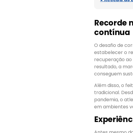
Recorde m
contínua
O desafio de corr
estabelecer o re
recuperação ao 
resultado, a mar
conseguem sust
Além disso, o fe
tradicional. Des
pandemia, o atle
em ambientes va
Experiênc
Antes mesmo do 