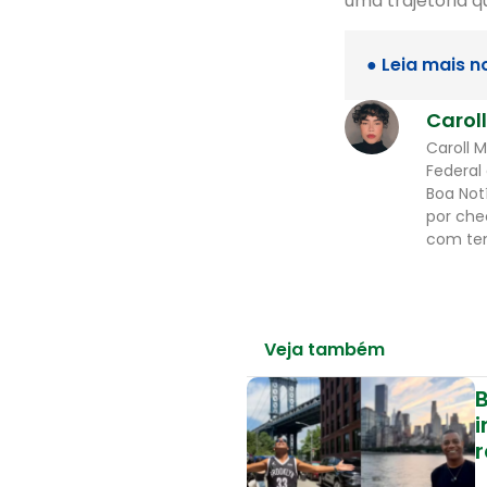
uma trajetória 
● Leia mais n
Carol
Caroll 
Federal
Boa Not
por che
com tem
Veja também
B