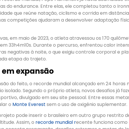
as do endurance. Entre elas, ele completou tanto o Iro
dade que reúne natação, ciclismo e corrida em distância
sas competições ajudaram a desenvolver adaptação físic
as, em maio de 2023, o atleta atravessou os 170 quilôme
a, em 33h4m10s. Durante o percurso, enfrentou calor inte
as negativas à noite, o que exigiu controle corporal e p
da etapa do trajeto.
a em expansão
são do feito, o recorde mundial alcançado em 24 horas
 isolado. Segundo o próprio atleta, novos desafios já fa
ortivo, divulgado em seu site pessoal. Entre essas metas
alar o
Monte Everest
sem o uso de oxigênio suplementar.
rojeto pode inserir o brasileiro em outro grupo restrito d
titude. Assim, o
recorde mundial r
ecente funciona como 