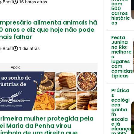
Brasil
16 horas atrás
com
500
carros
históric
Empresário alimenta animais há
os
0 anos e diz que hoje não pode
mais falhar
Festa
Junina
no Rio:
Brasil
1 dia atrás
melhore
s
lugares
com
Apoio
comidas
típicas
Prática
s
ecológi
cas
ganha
m
Primeira mulher protegida pela
escala
e já
ei Maria da Penha virou
alcança
símbolo de um direito que
m 88%