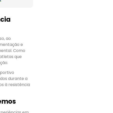
cia
so, ao
limentação e
mental. Como
atletas que
ção.
sportivo
rados durante a
os à resistência
remos
xperiências em