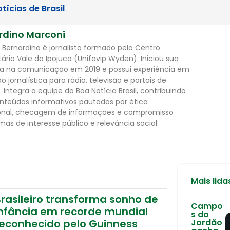
otícias de
Brasil
rdino Marconi
 Bernardino é jornalista formado pelo Centro
tário Vale do Ipojuca (Unifavip Wyden). Iniciou sua
ria na comunicação em 2019 e possui experiência em
 jornalística para rádio, televisão e portais de
. Integra a equipe do Boa Notícia Brasil, contribuindo
teúdos informativos pautados por ética
ional, checagem de informações e compromisso
as de interesse público e relevância social.
Mais lida
rasileiro transforma sonho de
Campo
infância em recorde mundial
s do
reconhecido pelo Guinness
Jordão