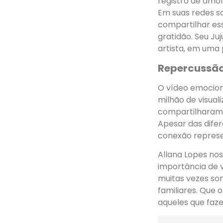
registro de amo
Em suas redes so
compartilhar es
gratidão. Seu Ju
artista, em uma 
Repercussão
O vídeo emocion
milhão de visua
compartilharam 
Apesar das dife
conexão represe
Allana Lopes no
importância de v
muitas vezes som
familiares. Que 
aqueles que faze