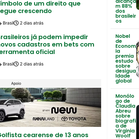
alcança
símbolo de um direito que
m 88%
segue crescendo
dos
brasileir
os
Brasil
2 dias atrás
Nobel
rasileiros já podem impedir
de
novos cadastros em bets com
Econom
ia
erramenta oficial
premia
estudo
Brasil
2 dias atrás
sobre
desigua
ldade
global
Apoio
Monólo
go de
Claudia
Abreu
sobre
biografi
a de
Virginia
olfista cearense de 13 anos
Woolf