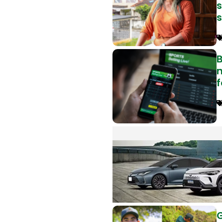
B
f
G