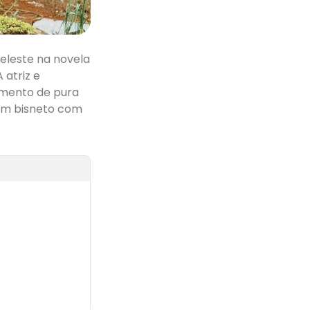
eleste na novela
 atriz e
omento de pura
 um bisneto com