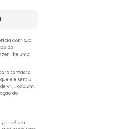
l
otícia com sua
ade de
fazer-lhe uma
bora tentasse
que ele sentiu
e vir, Joaquim,
moção do
nagem. É um