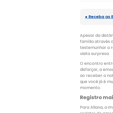
● Receba as 
Apesar da distân
família através
testemunhar a r
visita surpresa.
O encontro entr
disfarçar, a emo
ao receber a no
que você já é m
momento.
Registro mai
Para Allana, a 