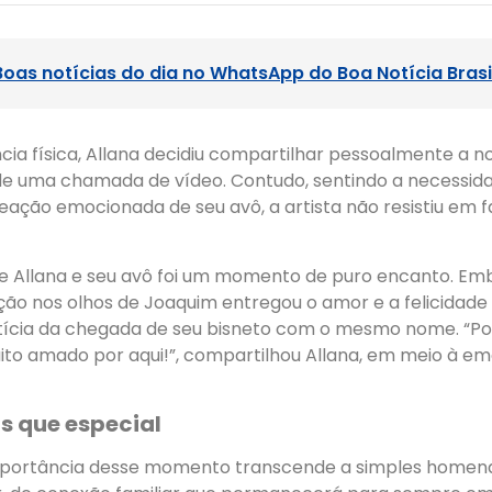
Boas notícias do dia no WhatsApp do Boa Notícia Brasi
cia física, Allana decidiu compartilhar pessoalmente a n
 de uma chamada de vídeo. Contudo, sentindo a necessid
eação emocionada de seu avô, a artista não resistiu em 
e Allana e seu avô foi um momento de puro encanto. Em
ção nos olhos de Joaquim entregou o amor e a felicidade 
tícia da chegada de seu bisneto com o mesmo nome. “Pod
uito amado por aqui!”, compartilhou Allana, em meio à e
s que especial
importância desse momento transcende a simples home