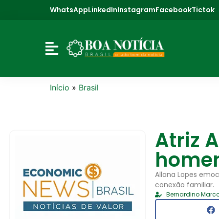
WhatsApp
LinkedIn
Instagram
Facebook
Tictok
Início
»
Brasil
Atriz 
homen
Allana Lopes emoc
conexão familiar.
Bernardino Marco