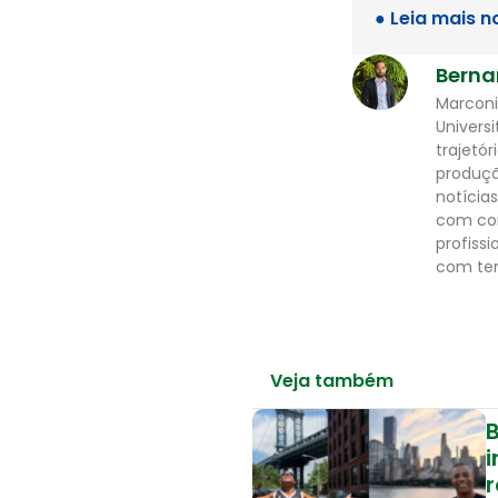
● Leia mais n
Berna
Marconi
Universi
trajetó
produção
notícias
com con
profiss
com tem
Veja também
B