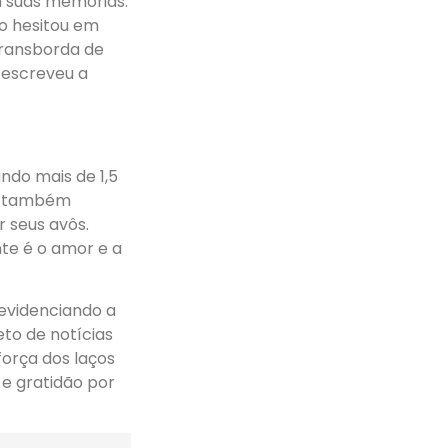
m suas memórias.
ão hesitou em
transborda de
, escreveu a
ndo mais de 1,5
as também
 seus avôs.
te é o amor e a
evidenciando a
to de notícias
força dos laços
 e gratidão por