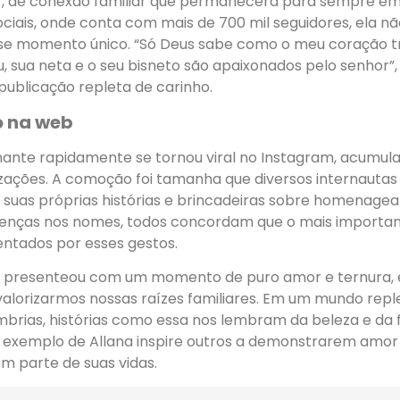
r, de conexão familiar que permanecerá para sempre e
ciais, onde conta com mais de 700 mil seguidores, ela n
se momento único. “Só Deus sabe como o meu coração 
ju, sua neta e o seu bisneto são apaixonados pelo senhor”
publicação repleta de carinho.
 na web
ante rapidamente se tornou viral no Instagram, acumula
lizações. A comoção foi tamanha que diversos internaut
suas próprias histórias e brincadeiras sobre homenagear
renças nos nomes, todos concordam que o mais importan
ntados por esses gestos.
s presenteou com um momento de puro amor e ternura, 
alorizarmos nossas raízes familiares. Em um mundo reple
brias, histórias como essa nos lembram da beleza e da 
o exemplo de Allana inspire outros a demonstrarem amor
m parte de suas vidas.