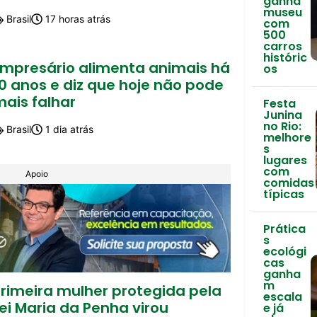
ganha
museu
Brasil
17 horas atrás
com
500
carros
históric
Empresário alimenta animais há
os
0 anos e diz que hoje não pode
mais falhar
Festa
Junina
no Rio:
Brasil
1 dia atrás
melhore
s
lugares
com
Apoio
comidas
típicas
Prática
s
ecológi
cas
ganha
m
Primeira mulher protegida pela
escala
ei Maria da Penha virou
e já