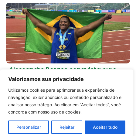
Alessandro Borges conquista ouro
histórico e coloca o Brasil no topo do
Valorizamos sua privacidade
atletismo mundial
21 horas atrás
Brasil
Utilizamos cookies para aprimorar sua experiência de
Entrar no canal
navegação, exibir anúncios ou conteúdo personalizado e
Carregar mais notícias
analisar nosso tráfego. Ao clicar em “Aceitar todos”, você
concorda com nosso uso de cookies.
Personalizar
Rejeitar
Aceitar tudo