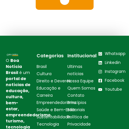
Whatsapp
Categorias
Institucional
O
Boa
Linkedin
Notícia
Brasil
Ultimas
Instagram
Brasil
é um
Cultura
notícias
portal de
Facebook
Direito e Deveres
Nossa Equipe
notícias de
Educação e
Quem Somos
Youtube
educação,
Carreira
Contato
cultura,
Empreendedorismo
Princípios
bem-
estar,
Saúde e Bem-Estar
Editoriais
empreendedorismo,
Sustentabilidade
Política de
turismo,
Tecnologia
Privacidade
tecnologia