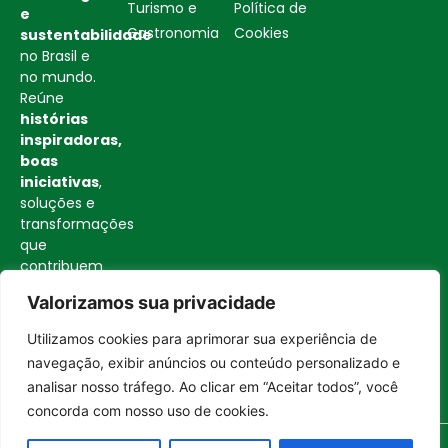
Turismo e
Política de
e
Gastronomia
Cookies
sustentabilidade
no Brasil e
no mundo.
Reúne
histórias
inspiradoras,
boas
iniciativas
,
soluções e
transformações
que
contribuem
para uma
Valorizamos sua privacidade
sociedade
mais
Utilizamos cookies para aprimorar sua experiência de
consciente
Entrar no canal
navegação, exibir anúncios ou conteúdo personalizado e
e
analisar nosso tráfego. Ao clicar em “Aceitar todos”, você
construtiva.
concorda com nosso uso de cookies.