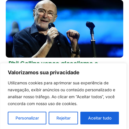
Phil Collins vence alcoolismo e
transforma a recuperação em
Valorizamos sua privacidade
motivação para voltar à música
23 horas atrás
Cultura
Utilizamos cookies para aprimorar sua experiência de
Entrar no canal
navegação, exibir anúncios ou conteúdo personalizado e
Carregar mais notícias
analisar nosso tráfego. Ao clicar em “Aceitar todos”, você
concorda com nosso uso de cookies.
Personalizar
Rejeitar
Aceitar tudo