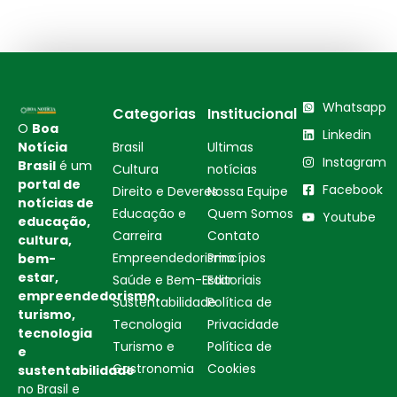
Whatsapp
Categorias
Institucional
O
Boa
Linkedin
Notícia
Brasil
Ultimas
Instagram
Brasil
é um
Cultura
notícias
portal de
Facebook
Direito e Deveres
Nossa Equipe
notícias de
Educação e
Quem Somos
Youtube
educação,
Carreira
Contato
cultura,
Empreendedorismo
Princípios
bem-
estar,
Saúde e Bem-Estar
Editoriais
empreendedorismo,
Sustentabilidade
Política de
turismo,
Tecnologia
Privacidade
tecnologia
Turismo e
Política de
e
Gastronomia
Cookies
sustentabilidade
no Brasil e