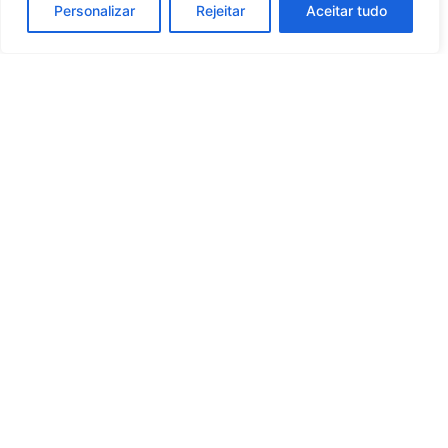
Personalizar
Rejeitar
Aceitar tudo
Whatsapp
Categorias
Institucional
O
Boa
Linkedin
Notícia
Brasil
Ultimas
Instagram
Brasil
é um
Cultura
notícias
portal de
Facebook
Direito e Deveres
Nossa Equipe
notícias de
Educação e
Quem Somos
Youtube
educação,