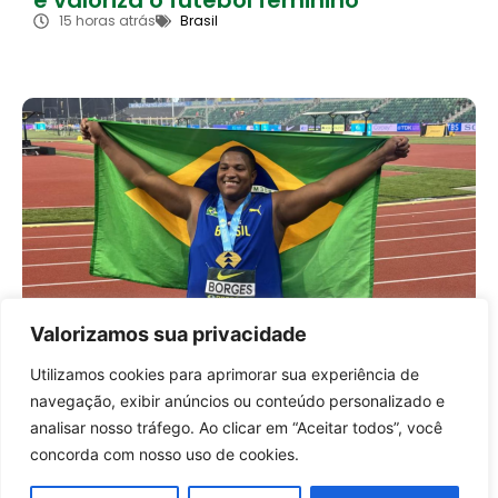
15 horas atrás
Brasil
Valorizamos sua privacidade
Alessandro Borges conquista ouro
histórico e coloca o Brasil no topo do
Utilizamos cookies para aprimorar sua experiência de
atletismo mundial
Entrar no canal
navegação, exibir anúncios ou conteúdo personalizado e
17 horas atrás
Brasil
analisar nosso tráfego. Ao clicar em “Aceitar todos”, você
concorda com nosso uso de cookies.
Carregar mais notícias