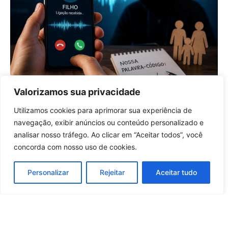
Valorizamos sua privacidade
Com golpes de voz clonada por IA,
especialistas indicam palavra-
Utilizamos cookies para aprimorar sua experiência de
código entre familiares
Entrar no canal
navegação, exibir anúncios ou conteúdo personalizado e
19 horas atrás
Tecnologia
analisar nosso tráfego. Ao clicar em “Aceitar todos”, você
concorda com nosso uso de cookies.
Carregar mais notícias
Personalizar
Rejeitar
Aceitar tudo