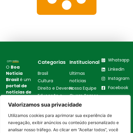
Whatsapp
Categorias
Institucional
O
Boa
Linkedin
Notícia
Brasil
Ultimas
Instagram
Brasil
é um
Cultura
notícias
portal de
Facebook
Direito e Deveres
Nossa Equipe
notícias de
Educação e
Quem Somos
Youtube
educação,
Carreira
Contato
Valorizamos sua privacidade
cultura,
Empreendedorismo
Princípios
bem-
Utilizamos cookies para aprimorar sua experiência de
estar,
Saúde e Bem-Estar
Editoriais
Entrar no canal
navegação, exibir anúncios ou conteúdo personalizado e
empreendedorismo,
Sustentabilidade
Política de
turismo,
analisar nosso tráfego. Ao clicar em “Aceitar todos”, você
Tecnologia
Privacidade