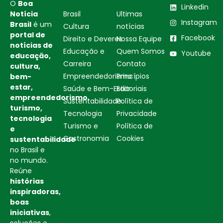
O
Boa
Linkedin
Notícia
Brasil
Ultimas
Instagram
Brasil
é um
Cultura
notícias
portal de
Facebook
Direito e Deveres
Nossa Equipe
notícias de
Educação e
Quem Somos
Youtube
educação,
Carreira
Contato
cultura,
Empreendedorismo
Princípios
bem-
estar,
Saúde e Bem-Estar
Editoriais
empreendedorismo,
Sustentabilidade
Política de
turismo,
Tecnologia
Privacidade
tecnologia
Turismo e
Política de
e
Gastronomia
Cookies
sustentabilidade
no Brasil e
no mundo.
Reúne
histórias
inspiradoras,
boas
iniciativas
,