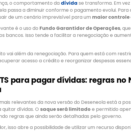
nça, o comportamento da
dívida
se transforma. Em vez
ela passa a diminuir conforme o pagamento evolui. Para 
sair de um cenário imprevisível para um
maior controle
evante é o uso do
Fundo Garantidor de Operações
, qu
s bancos. Isso tende a facilitar a renegociação e aume
eito vai além da renegociação. Para quem está com restr
recuperar acesso a crédito e reorganizar despesas essen
TS para pagar dívidas: regras no
a
mais relevantes da nova versão do Deseneola está a poss
 quitar dívidas. O
saque será limitado
e permitido apen
ndo regras que ainda serão detalhadas pelo governo.
or, isso abre a possibilidade de utilizar um recurso dispon