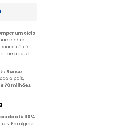
l
omper um ciclo
para cobrir
cenário não é
m que mais de
 do
Banco
odo o país,
de 70 milhões
a
tos de até 90%
.
ores. Em alguns