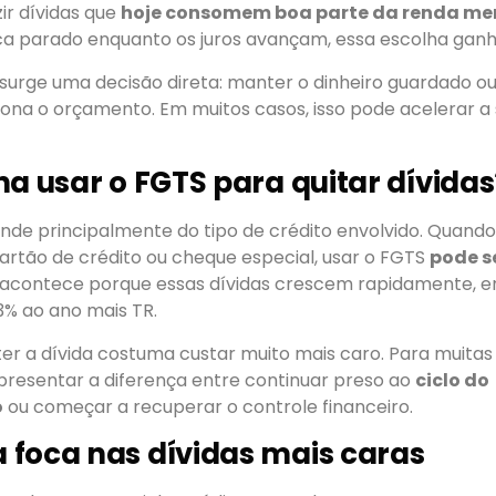
zir dívidas que
hoje consomem boa parte da renda me
ica parado enquanto os juros avançam, essa escolha ganh
surge uma decisão direta: manter o dinheiro guardado o
iona o orçamento. Em muitos casos, isso pode acelerar a
na usar o FGTS para quitar dívidas
de principalmente do tipo de crédito envolvido. Quando 
artão de crédito ou cheque especial, usar o FGTS
pode s
o acontece porque essas dívidas crescem rapidamente, 
3% ao ano mais TR.
er a dívida costuma custar muito mais caro. Para muitas 
presentar a diferença entre continuar preso ao
ciclo do
o
ou começar a recuperar o controle financeiro.
foca nas dívidas mais caras