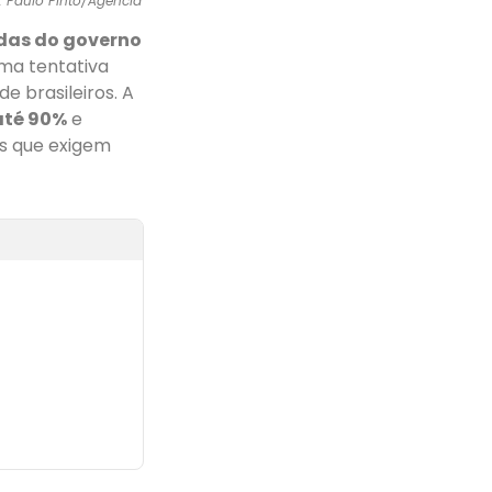
: Paulo Pinto/Agência
das do governo
ma tentativa
e brasileiros. A
até 90%
e
es que exigem