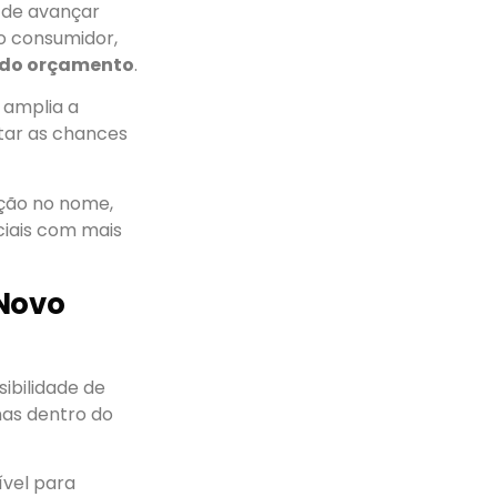
 de avançar
o consumidor,
 do orçamento
.
e amplia a
ntar as chances
ição no nome,
ciais com mais
 Novo
ibilidade de
as dentro do
ível para