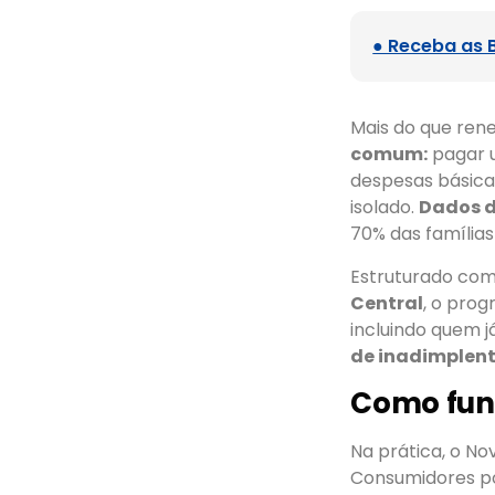
● Receba as 
Mais do que ren
comum:
pagar u
despesas básicas
isolado.
Dados d
70% das famílias
Estruturado com
Central
, o pro
incluindo quem j
de inadimplen
Como func
Na prática, o N
Consumidores po