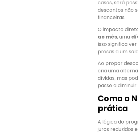
casos, será poss
descontos não s
financeiras.
O impacto diret
ao mês
, uma
dí
Isso significa 
presas a um sald
Ao propor desco
cria uma altern
dívidas, mas po
passe a diminuir 
Como o No
prática
A lógica do prog
juros reduzidos 