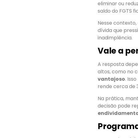
eliminar ou redu
saldo do FGTS f
Nesse contexto, 
dívida que press
inadimplência.
Vale a pe
A resposta depen
altos, como no c
vantajoso
. Iss
rende cerca de 
Na prática, mant
decisão pode re
endividament
Programa 