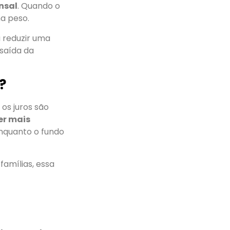
nsal
. Quando o
a peso.
u reduzir uma
 saída da
?
os juros são
er mais
enquanto o fundo
famílias, essa