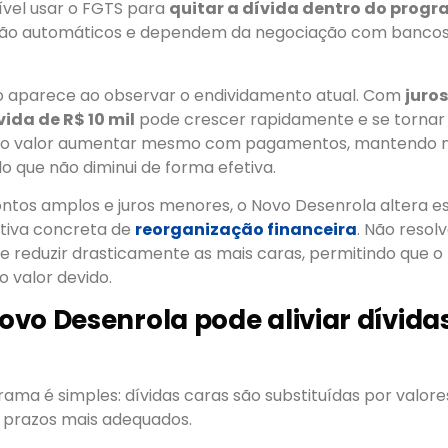
ível usar o FGTS para
quitar a dívida dentro do prog
ão automáticos e dependem da negociação com bancos e
o aparece ao observar o endividamento atual. Com
juros
vida de R$ 10 mil
pode crescer rapidamente e se tornar di
ver o valor aumentar mesmo com pagamentos, mantendo m
o que não diminui de forma efetiva.
ntos amplos e juros menores, o Novo Desenrola altera e
ativa concreta de
reorganização financeira
. Não resol
de reduzir drasticamente as mais caras, permitindo que
o valor devido.
vo Desenrola pode aliviar dívida
rama é simples: dívidas caras são substituídas por valo
e prazos mais adequados.