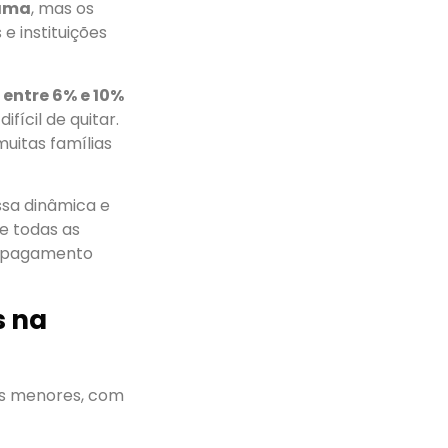
rama
, mas os
 instituições
 entre 6% e 10%
fícil de quitar.
uitas famílias
ssa dinâmica e
ve todas as
 o pagamento
s na
res menores, com