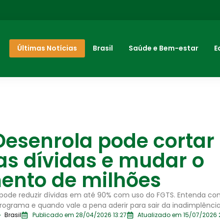
Últimas Notícias
Brasil
Saúde e Bem-estar
E
esenrola pode cortar
as dívidas e mudar o
ento de milhões
pode reduzir dívidas em até 90% com uso do FGTS. Entenda co
programa e quando vale a pena aderir para sair da inadimplência
Brasil
Publicado em 28/04/2026 13:27
Atualizado em 15/07/2026 