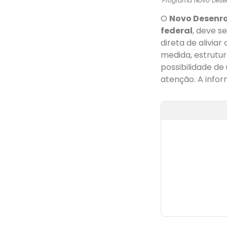
Programa Novo Desenr
O
Novo Desenr
federal
, deve s
direta de alivia
medida, estrutu
possibilidade de
atenção. A info