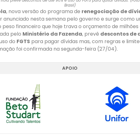
ola prevê descontos de até 90% e uso do FGTS para quitar dívidas. (Foto
Brasil)
ola
, nova versão do programa de
renegociação de dívi
er anunciado nesta semana pelo governo e surge como u
r o peso financeiro que hoje trava o orçamento de milhões d
rada pelo
Ministério da Fazenda
, prevê
descontos de 
 uso do
FGTS
para pagar dívidas mas, com regras e limit
rmação foi confirmada na segunda-feira (27/04).
APOIO