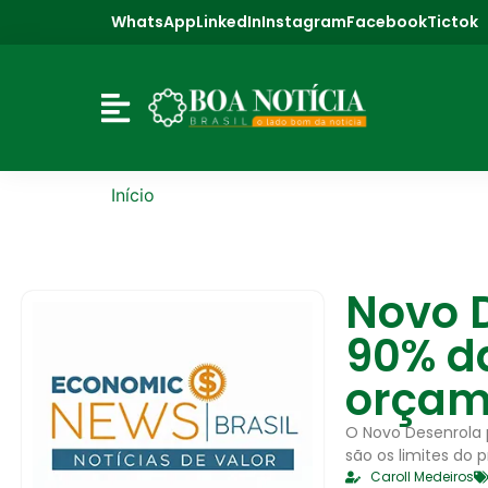
WhatsApp
LinkedIn
Instagram
Facebook
Tictok
Início
Novo D
90% d
orçam
O Novo Desenrola 
são os limites do 
Caroll Medeiros