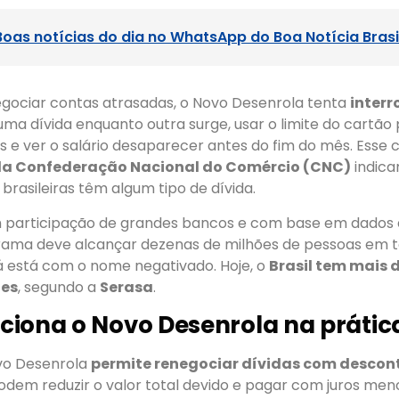
Boas notícias do dia no WhatsApp do Boa Notícia Brasi
egociar contas atrasadas, o Novo Desenrola tenta
interr
ma dívida enquanto outra surge, usar o limite do cartão 
 e ver o salário desaparecer antes do fim do mês. Esse 
a Confederação Nacional do Comércio (CNC)
indica
 brasileiras têm algum tipo de dívida.
 participação de grandes bancos e com base em dados
grama deve alcançar dezenas de milhões de pessoas em t
á está com o nome negativado. Hoje, o
Brasil tem mais 
tes
, segundo a
Serasa
.
iona o Novo Desenrola na prátic
ovo Desenrola
permite renegociar dívidas com descon
dem reduzir o valor total devido e pagar com juros men