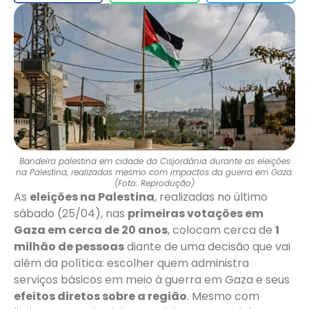
Bandeira palestina em cidade da Cisjordânia durante as eleições
na Palestina, realizadas mesmo com impactos da guerra em Gaza.
(Foto: Reprodução)
As
eleições na Palestina
, realizadas no último
sábado (25/04), nas
primeiras votações em
Gaza em cerca de 20 anos
, colocam cerca de
1
milhão de pessoas
diante de uma decisão que vai
além da política: escolher quem administra
serviços básicos em meio à guerra em Gaza e seus
efeitos diretos sobre a região
. Mesmo com