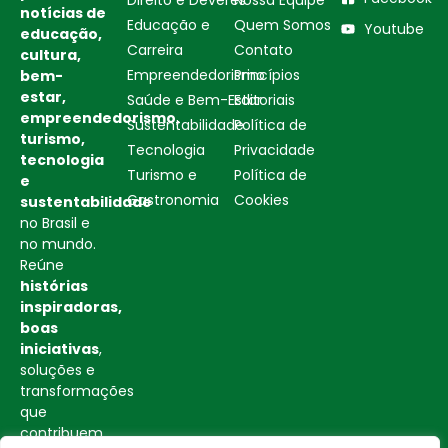
notícias de
Educação e
Quem Somos
Youtube
educação,
Carreira
Contato
cultura,
Empreendedorismo
Princípios
bem-
estar,
Saúde e Bem-Estar
Editoriais
empreendedorismo,
Sustentabilidade
Política de
turismo,
Tecnologia
Privacidade
tecnologia
Turismo e
Política de
e
Gastronomia
Cookies
sustentabilidade
no Brasil e
no mundo.
Reúne
histórias
inspiradoras,
boas
iniciativas
,
soluções e
transformações
que
contribuem