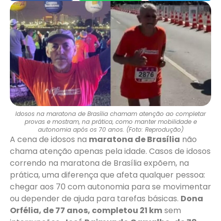
Idosos na maratona de Brasília chamam atenção ao completar
provas e mostram, na prática, como manter mobilidade e
autonomia após os 70 anos. (Foto: Reprodução)
A cena de idosos na
maratona de Brasília
não
chama atenção apenas pela idade. Casos de idosos
correndo na maratona de Brasília expõem, na
prática, uma diferença que afeta qualquer pessoa:
chegar aos 70 com autonomia para se movimentar
ou depender de ajuda para tarefas básicas.
Dona
Orfélia, de 77 anos, completou 21 km
sem