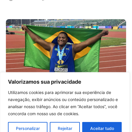
Valorizamos sua privacidade
Alessandro Borges conquista ouro
histórico e coloca o Brasil no topo do
Utilizamos cookies para aprimorar sua experiência de
atletismo mundial
Entrar no canal
navegação, exibir anúncios ou conteúdo personalizado e
14 horas atrás
Brasil
analisar nosso tráfego. Ao clicar em “Aceitar todos”, você
concorda com nosso uso de cookies.
Carregar mais notícias
Personalizar
Rejeitar
Aceitar tudo