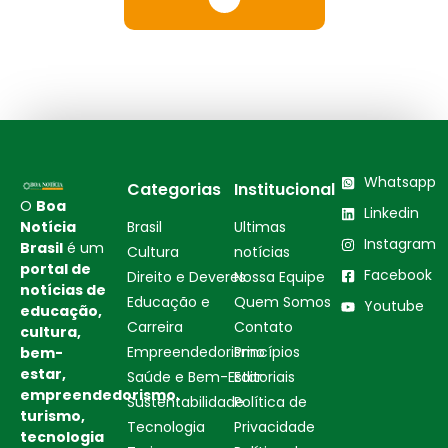
Whatsapp
Categorias
Institucional
O
Boa
Linkedin
Notícia
Brasil
Ultimas
Instagram
Brasil
é um
Cultura
notícias
portal de
Facebook
Direito e Deveres
Nossa Equipe
notícias de
Educação e
Quem Somos
Youtube
educação,
Carreira
Contato
cultura,
Empreendedorismo
Princípios
bem-
estar,
Saúde e Bem-Estar
Editoriais
empreendedorismo,
Sustentabilidade
Política de
turismo,
Tecnologia
Privacidade
tecnologia