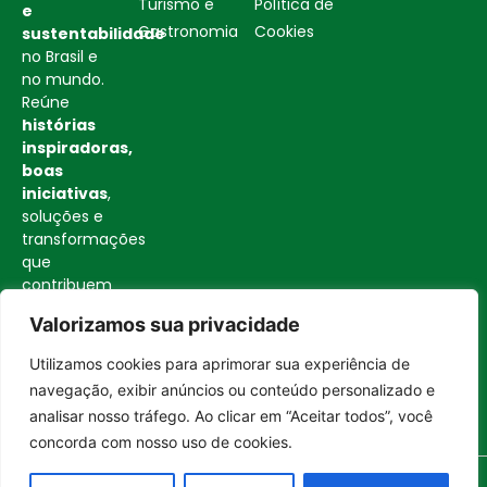
Turismo e
Política de
e
Gastronomia
Cookies
sustentabilidade
no Brasil e
no mundo.
Reúne
histórias
inspiradoras,
boas
iniciativas
,
soluções e
transformações
que
contribuem
para uma
Valorizamos sua privacidade
sociedade
mais
Utilizamos cookies para aprimorar sua experiência de
consciente
Entrar no canal
navegação, exibir anúncios ou conteúdo personalizado e
e
analisar nosso tráfego. Ao clicar em “Aceitar todos”, você
construtiva.
concorda com nosso uso de cookies.