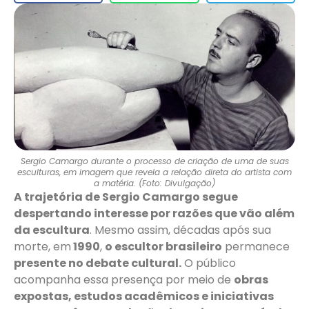
Sergio Camargo durante o processo de criação de uma de suas
esculturas, em imagem que revela a relação direta do artista com
a matéria. (Foto: Divulgação)
A trajetória de Sergio Camargo segue
despertando interesse por razões que vão além
da escultura
. Mesmo assim, décadas após sua
morte, em
1990
,
o escultor brasileiro
permanece
presente no debate cultural.
O público
acompanha essa presença por meio de
obras
expostas, estudos acadêmicos e iniciativas