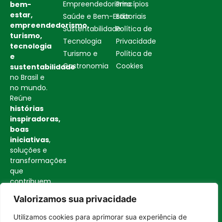
Empreendedorismo
Princípios
bem-
estar,
Saúde e Bem-Estar
Editoriais
empreendedorismo,
Sustentabilidade
Política de
turismo,
Tecnologia
Privacidade
tecnologia
Turismo e
Política de
e
Gastronomia
Cookies
sustentabilidade
no Brasil e
no mundo.
Reúne
histórias
inspiradoras,
boas
iniciativas
,
soluções e
transformações
que
contribuem
para uma
Valorizamos sua privacidade
sociedade
mais
Utilizamos cookies para aprimorar sua experiência de