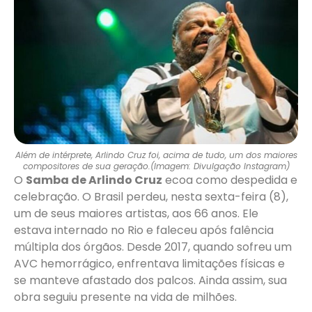
Além de intérprete, Arlindo Cruz foi, acima de tudo, um dos maiores
compositores de sua geração.(Imagem: Divulgação Instagram)
O
Samba de Arlindo Cruz
ecoa como despedida e
celebração. O Brasil perdeu, nesta sexta-feira (8),
um de seus maiores artistas, aos 66 anos. Ele
estava internado no Rio e faleceu após falência
múltipla dos órgãos. Desde 2017, quando sofreu um
AVC hemorrágico, enfrentava limitações físicas e
se manteve afastado dos palcos. Ainda assim, sua
obra seguiu presente na vida de milhões.