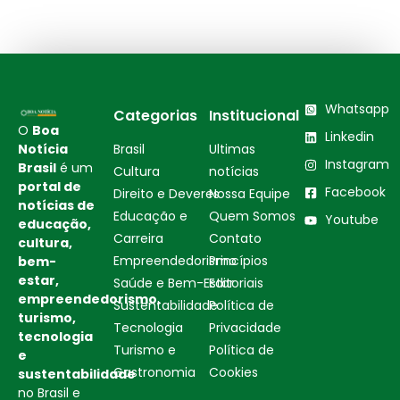
Whatsapp
Categorias
Institucional
O
Boa
Linkedin
Notícia
Brasil
Ultimas
Instagram
Brasil
é um
Cultura
notícias
portal de
Facebook
Direito e Deveres
Nossa Equipe
notícias de
Educação e
Quem Somos
Youtube
educação,
Carreira
Contato
cultura,
Empreendedorismo
Princípios
bem-
estar,
Saúde e Bem-Estar
Editoriais
empreendedorismo,
Sustentabilidade
Política de
turismo,
Tecnologia
Privacidade
tecnologia
Turismo e
Política de
e
Gastronomia
Cookies
sustentabilidade
no Brasil e