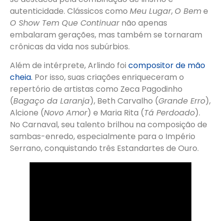
autenticidade. Clássicos como
Meu Lugar
,
O Bem
e
O Show Tem Que Continuar
não apenas
embalaram gerações, mas também se tornaram
crônicas da vida nos subúrbios.
Além de intérprete, Arlindo foi
compositor de mão
cheia.
Por isso, suas criações enriqueceram o
repertório de artistas como Zeca Pagodinho
(
Bagaço da Laranja
), Beth Carvalho (
Grande Erro
),
Alcione (
Novo Amor
) e Maria Rita (
Tá Perdoado
).
No Carnaval, seu talento brilhou na composição de
sambas-enredo, especialmente para o Império
Serrano, conquistando três Estandartes de Ouro.