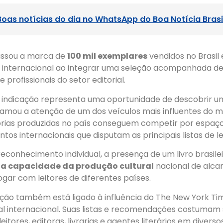
Boas notícias do dia no WhatsApp do Boa Notícia Brasi
passou a marca de
100 mil exemplares
vendidos no Brasil
e internacional ao integrar uma seleção acompanhada de
s e profissionais do setor editorial.
 a indicação representa uma oportunidade de descobrir 
chamou a atenção de um dos veículos mais influentes d
órias produzidas no país conseguem competir por espaço
tos internacionais que disputam as principais listas de le
econhecimento individual, a presença de um livro brasile
 a capacidade da produção cultural
nacional de alca
gar com leitores de diferentes países.
ação também está ligado à influência do The New York Ti
al internacional. Suas listas e recomendações costumam 
eitores, editoras, livrarias e agentes literários em diverso