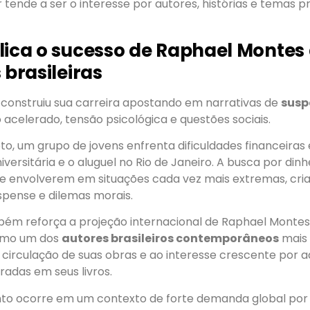
tende a ser o interesse por autores, histórias e temas p
lica o sucesso de Raphael Montes
 brasileiras
construiu sua carreira apostando em narrativas de
susp
celerado, tensão psicológica e questões sociais.
o, um grupo de jovens enfrenta dificuldades financeiras
iversitária e o aluguel no Rio de Janeiro. A busca por dinh
e envolverem em situações cada vez mais extremas, cr
pense e dilemas morais.
bém reforça a projeção internacional de Raphael Montes
omo um dos
autores brasileiros contemporâneos
mais 
 circulação de suas obras e ao interesse crescente por
iradas em seus livros.
o ocorre em um contexto de forte demanda global por th