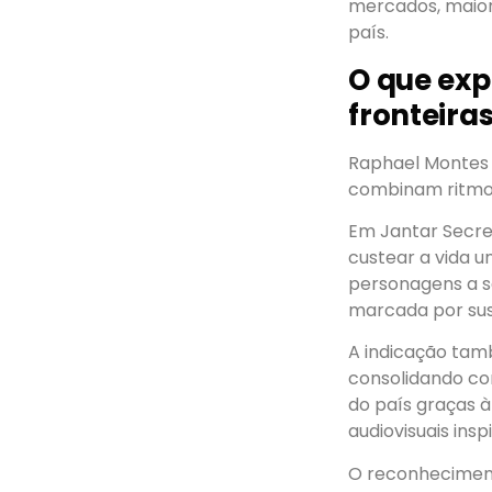
mercados, maior 
país.
O que exp
fronteiras
Raphael Montes 
combinam ritmo a
Em Jantar Secret
custear a vida un
personagens a s
marcada por sus
A indicação tam
consolidando c
do país graças à
audiovisuais insp
O reconheciment