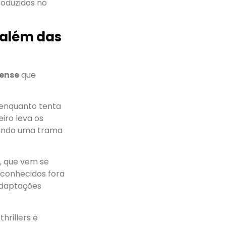
roduzidos no
 além das
ense
que
 enquanto tenta
eiro leva os
iando uma trama
, que vem se
conhecidos fora
 adaptações
rillers e