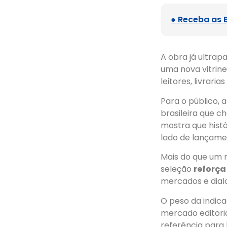
● Receba as 
A obra já ultra
uma nova vitrin
leitores, livraria
Para o público,
brasileira que 
mostra que hist
lado de lançamen
Mais do que um r
seleção
reforça
mercados e dialo
O peso da indic
mercado editori
referência para l