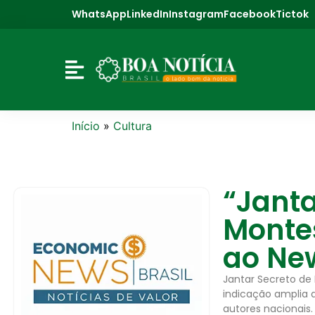
WhatsApp
LinkedIn
Instagram
Facebook
Tictok
Início
»
Cultura
“Janta
Montes
ao Ne
Jantar Secreto de 
indicação amplia a 
autores nacionais.