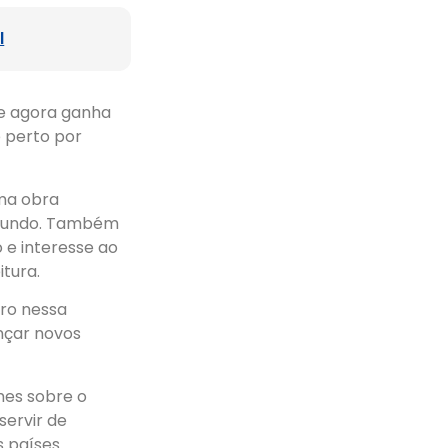
l
 e agora ganha
 perto por
uma obra
o mundo. Também
 e interesse ao
itura.
iro nessa
nçar novos
mes sobre o
servir de
s países.