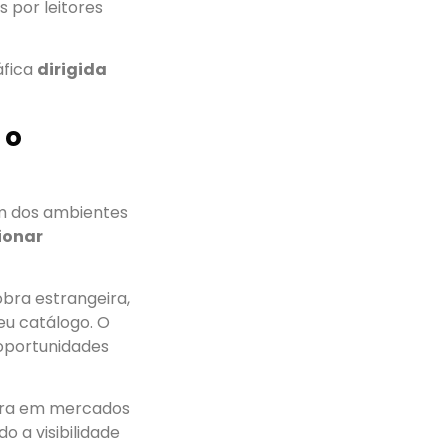
 por leitores
áfica
dirigida
 o
um dos ambientes
ionar
bra estrangeira,
eu catálogo. O
oportunidades
eira em mercados
 a visibilidade