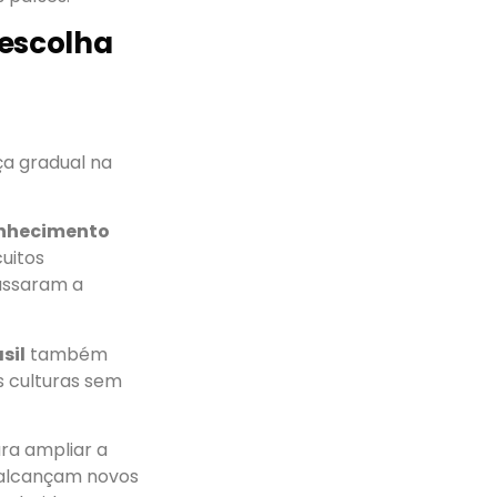
 escolha
a gradual na
onhecimento
cuitos
assaram a
sil
também
s culturas sem
ra ampliar a
os alcançam novos