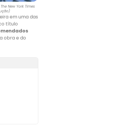
o The New York Times
dução)
ileira em uma das
o título
ecomendados
da obra e do