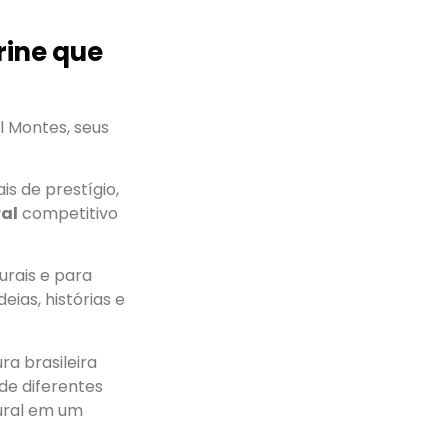
rine que
 Montes, seus
is de prestígio,
ral
competitivo
urais e para
eias, histórias e
ra brasileira
de diferentes
tural em um