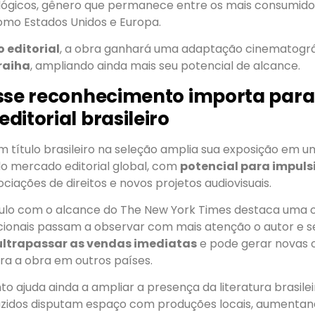
lógicos, gênero que permanece entre os mais consumidos
mo Estados Unidos e Europa.
 editorial
, a obra ganhará uma adaptação cinematogr
raiha
, ampliando ainda mais seu potencial de alcance.
sse reconhecimento importa para
ditorial brasileiro
m título brasileiro na seleção amplia sua exposição em 
do mercado editorial global, com
potencial para impuls
ociações de direitos e novos projetos audiovisuais.
lo com o alcance do The New York Times destaca uma o
acionais passam a observar com mais atenção o autor e s
ultrapassar as vendas imediatas
e pode gerar novas 
ra a obra em outros países.
o ajuda ainda a ampliar a presença da literatura brasil
uzidos disputam espaço com produções locais, aumentando