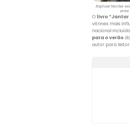
Raphael Montes exib
entre
O
livro “Janta
vitrines mais in
nacional incluíd
para o verão
do
autor para leitor