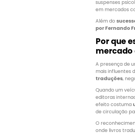
suspenses psico
em mercados co
Além do
sucesso
por Fernando F
Por que e
mercado e
A presença de u
mais influentes 
traduções
, neg
Quando um veícu
editoras intern
efeito costuma
de circulação pa
O reconheciment
onde livros trad