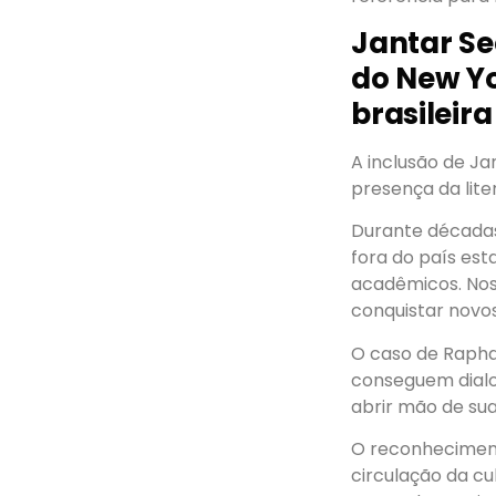
Jantar Se
do New Yo
brasileira
A inclusão de J
presença da liter
Durante década
fora do país est
acadêmicos. Nos
conquistar novo
O caso de Raph
conseguem dialog
abrir mão de sua
O reconheciment
circulação da cu