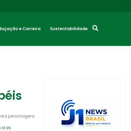
duçação e Carreira
Sustentabilidade
péis
 para personagens
 10:05