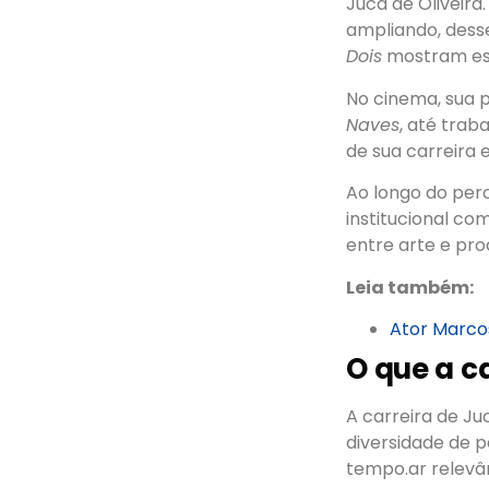
Juca de Oliveira.
ampliando, dess
Dois
mostram ess
No cinema, sua 
Naves
, até trab
de sua carreira 
Ao longo do pe
institucional co
entre arte e pro
Leia também:
Ator Marcos
O que a ca
A carreira de Ju
diversidade de p
tempo.ar relevân