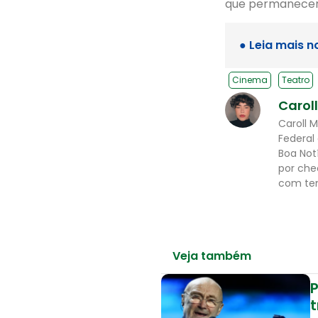
que permanecem 
● Leia mais n
Cinema
Teatro
Carol
Caroll 
Federal
Boa Not
por che
com tem
Veja também
P