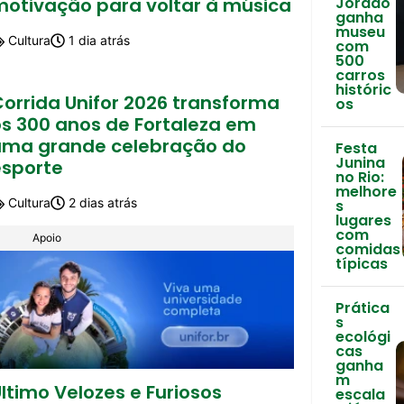
motivação para voltar à música
Jordão
ganha
museu
Cultura
1 dia atrás
com
500
carros
históric
Corrida Unifor 2026 transforma
os
os 300 anos de Fortaleza em
uma grande celebração do
Festa
Junina
esporte
no Rio:
melhore
Cultura
2 dias atrás
s
lugares
com
Apoio
comidas
típicas
Prática
s
ecológi
cas
ganha
m
ltimo Velozes e Furiosos
escala