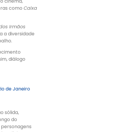
 no cinema,
Obras como
Caixa
dos Irmãos
ça a diversidade
balho.
ecimento
sim, diálogo
io de Janeiro
 sólida,
longo do
em personagens