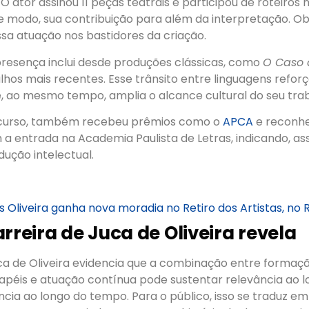
 O ator assinou 11 peças teatrais e participou de roteiros
e modo, sua contribuição para além da interpretação. 
a atuação nos bastidores da criação.
presença inclui desde produções clássicas, como
O Caso 
alhos mais recentes. Esse trânsito entre linguagens refor
e, ao mesmo tempo, amplia o alcance cultural do seu tra
rcurso, também recebeu prêmios como o
APCA
e reconh
m a entrada na Academia Paulista de Letras, indicando, as
dução intelectual.
 Oliveira ganha nova moradia no Retiro dos Artistas, no R
rreira de Juca de Oliveira revela
ca de Oliveira evidencia que a combinação entre formação
apéis e atuação contínua pode sustentar relevância ao 
cia ao longo do tempo. Para o público, isso se traduz 