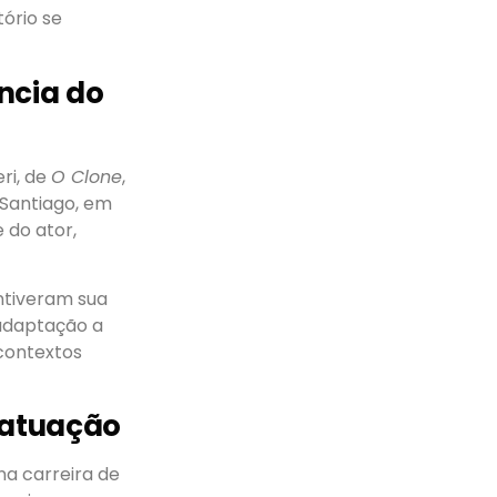
tório se
ncia do
ri, de
O Clone
,
 Santiago, em
 do ator,
ntiveram sua
 adaptação a
contextos
 atuação
a carreira de