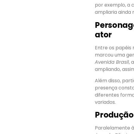
por exemplo, a c
ampliaria ainda m
Personag
ator
Entre os papéis 
marcou uma gera
Avenida Brasil
, 
ampliando, assim
Além disso, part
presença constan
diferentes form
variados.
Produção
Paralelamente à