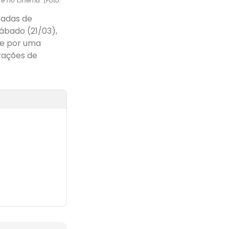
 e no cinema. (Foto:
cadas de
ábado (21/03),
 e por uma
rações de