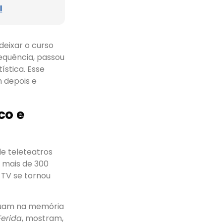
l
 deixar o curso
sequência, passou
ística. Esse
m depois e
co e
de teleteatros
e mais de 300
 TV se tornou
inuam na memória
Ferida
, mostram,