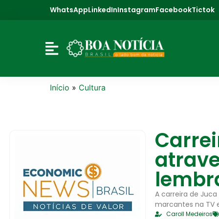
WhatsApp
LinkedIn
Instagram
Facebook
Tictok
Início
»
Cultura
Carrei
atrav
lembr
A carreira de Juc
marcantes na TV e 
Caroll Medeiros