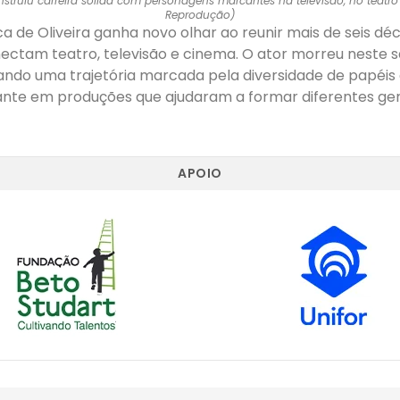
nstruiu carreira sólida com personagens marcantes na televisão, no teatro
Reprodução)
ca de Oliveira ganha novo olhar ao reunir mais de seis dé
ectam teatro, televisão e cinema. O ator morreu neste s
xando uma trajetória marcada pela diversidade de papéis
nte em produções que ajudaram a formar diferentes ge
APOIO