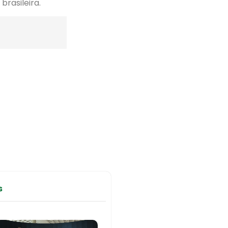
rasileira.
s