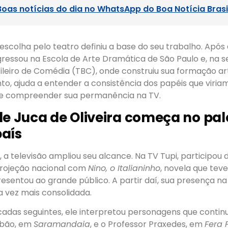
Boas notícias do dia no WhatsApp do Boa Notícia Brasi
a escolha pelo teatro definiu a base do seu trabalho. Após
ingressou na Escola de Arte Dramática de São Paulo e, na 
ileiro de Comédia (TBC), onde construiu sua formação art
to, ajuda a entender a consistência dos papéis que viria
 compreender sua permanência na TV.
de Juca de Oliveira começa no pal
aís
, a televisão ampliou seu alcance. Na TV Tupi, participou 
projeção nacional com
Nino, o Italianinho
, novela que tev
resentou ao grande público. A partir daí, sua presença na
a vez mais consolidada.
cadas seguintes, ele interpretou personagens que cont
Gibão, em
Saramandaia
, e o Professor Praxedes, em
Fera 