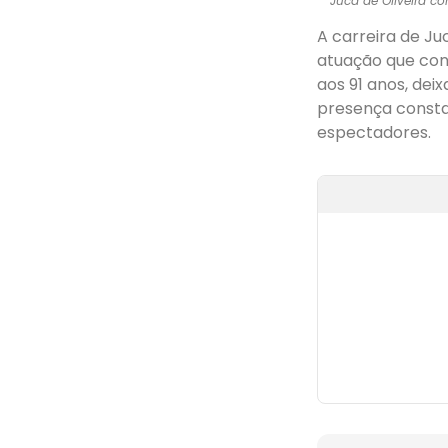
Juca de Oliveira co
A carreira de Ju
atuação que con
aos 91 anos, dei
presença consta
espectadores.