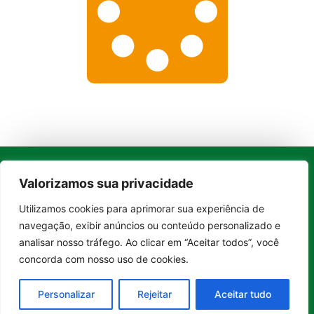
Valorizamos sua privacidade
Whatsapp
Categorias
Institucional
O
Boa
Utilizamos cookies para aprimorar sua experiência de
Linkedin
Entrar no canal
Notícia
Brasil
Ultimas
navegação, exibir anúncios ou conteúdo personalizado e
Instagram
Brasil
é um
Cultura
notícias
analisar nosso tráfego. Ao clicar em “Aceitar todos”, você
portal de
Facebook
Direito e Deveres
Nossa Equipe
concorda com nosso uso de cookies.
notícias de
Educação e
Quem Somos
Youtube
educação,
Carreira
Contato
cultura,
Personalizar
Rejeitar
Aceitar tudo
Empreendedorismo
Princípios
bem-