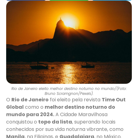
Rio de Janeiro eleito melhor destino noturno no mundo/(Foto:
Bruno Scramgnon/Pexels).
O
Rio de Janeiro
foi eleito pela revista
Time Out
Global
como o
melhor destino noturno do
mundo para 2024.
A Cidade Maravilhosa
conquistou o
topo da lista
, superando locais
conhecidos por sua vida noturna vibrante, como
Manila
, na Filipinas, e
Guadalajara
, no México.