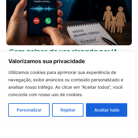
Com golpes de voz clonada por IA,
especialistas indicam palavra-
Valorizamos sua privacidade
código entre familiares
13 horas atrás
Tecnologia
Utilizamos cookies para aprimorar sua experiência de
Entrar no canal
navegação, exibir anúncios ou conteúdo personalizado e
Carregar mais notícias
analisar nosso tráfego. Ao clicar em “Aceitar todos”, você
concorda com nosso uso de cookies.
Personalizar
Rejeitar
Aceitar tudo