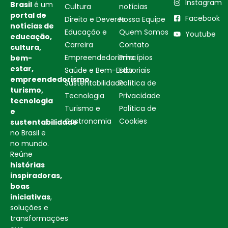
Instagram
Brasil
é um
Cultura
notícias
portal de
Facebook
Direito e Deveres
Nossa Equipe
notícias de
Educação e
Quem Somos
Youtube
educação,
Carreira
Contato
cultura,
Empreendedorismo
Princípios
bem-
estar,
Saúde e Bem-Estar
Editoriais
empreendedorismo,
Sustentabilidade
Política de
turismo,
Tecnologia
Privacidade
tecnologia
Turismo e
Política de
e
Gastronomia
Cookies
sustentabilidade
no Brasil e
no mundo.
Reúne
histórias
inspiradoras,
boas
iniciativas
,
soluções e
transformações