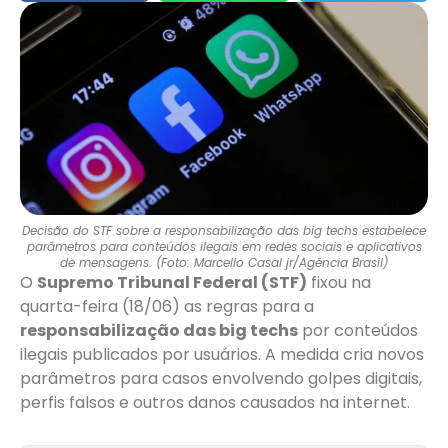
Decisão do STF sobre a responsabilização das big techs estabelece
parâmetros para conteúdos ilegais em redes sociais e aplicativos
de mensagens. (Foto: Marcello Casal jr/Agência Brasil)
O
Supremo Tribunal Federal (STF)
fixou na
quarta-feira (18/06) as regras para a
responsabilização das big techs
por conteúdos
ilegais publicados por usuários. A medida cria novos
parâmetros para casos envolvendo golpes digitais,
perfis falsos e outros danos causados na internet.