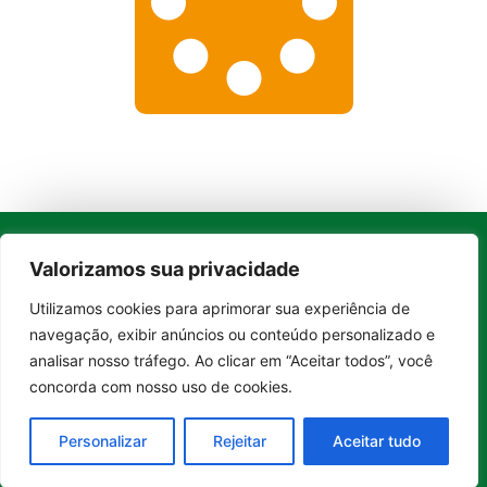
Valorizamos sua privacidade
Whatsapp
Categorias
Institucional
O
Boa
Utilizamos cookies para aprimorar sua experiência de
Linkedin
Entrar no canal
Notícia
Brasil
Ultimas
navegação, exibir anúncios ou conteúdo personalizado e
Instagram
Brasil
é um
Cultura
notícias
analisar nosso tráfego. Ao clicar em “Aceitar todos”, você
portal de
Facebook
Direito e Deveres
Nossa Equipe
concorda com nosso uso de cookies.
notícias de
Educação e
Quem Somos
Youtube
educação,
Carreira
Contato
Personalizar
Rejeitar
Aceitar tudo
cultura,
Empreendedorismo
Princípios
bem-