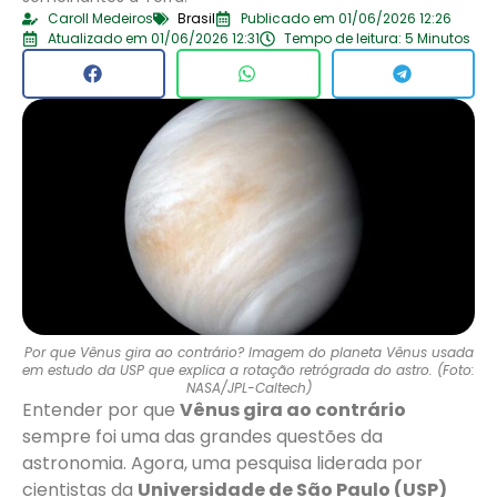
Caroll Medeiros
Brasil
Publicado em 01/06/2026 12:26
Atualizado em 01/06/2026 12:31
Tempo de leitura: 5 Minutos
Por que Vênus gira ao contrário? Imagem do planeta Vênus usada
em estudo da USP que explica a rotação retrógrada do astro. (Foto:
NASA/JPL-Caltech)
Entender por que
Vênus gira ao contrário
sempre foi uma das grandes questões da
astronomia. Agora, uma pesquisa liderada por
cientistas da
Universidade de São Paulo (USP)