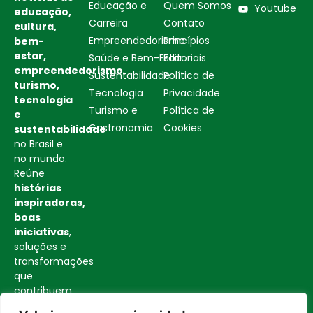
Educação e
Quem Somos
Youtube
educação,
Carreira
Contato
cultura,
Empreendedorismo
Princípios
bem-
estar,
Saúde e Bem-Estar
Editoriais
empreendedorismo,
Sustentabilidade
Política de
turismo,
Tecnologia
Privacidade
tecnologia
Turismo e
Política de
e
Gastronomia
Cookies
sustentabilidade
no Brasil e
no mundo.
Reúne
histórias
inspiradoras,
boas
iniciativas
,
soluções e
transformações
que
contribuem
para uma