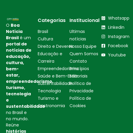
Whatsapp
Categorias
Institucional
O
Boa
Linkedin
Notícia
Brasil
Ultimas
Instagram
Brasil
é um
Cultura
notícias
portal de
Facebook
Direito e Deveres
Nossa Equipe
notícias de
Educação e
Quem Somos
Youtube
educação,
Carreira
Contato
cultura,
Empreendedorismo
Princípios
bem-
estar,
Saúde e Bem-Estar
Editoriais
empreendedorismo,
Sustentabilidade
Política de
turismo,
Tecnologia
Privacidade
tecnologia
Turismo e
Política de
e
Gastronomia
Cookies
sustentabilidade
no Brasil e
no mundo.
Reúne
histórias