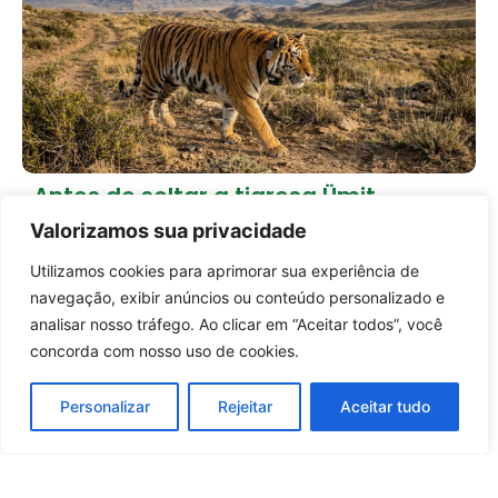
Antes de soltar a tigresa Ümit,
Cazaquistão passou 6 anos
Valorizamos sua privacidade
preparando a natureza
1 dia atrás
Empreendedorismo
Utilizamos cookies para aprimorar sua experiência de
Entrar no canal
navegação, exibir anúncios ou conteúdo personalizado e
Carregar mais notícias
analisar nosso tráfego. Ao clicar em “Aceitar todos”, você
concorda com nosso uso de cookies.
Personalizar
Rejeitar
Aceitar tudo