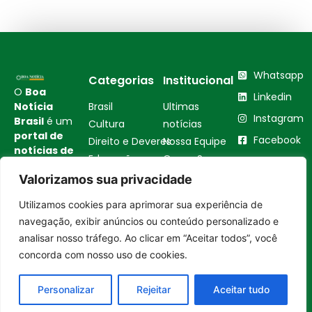
Whatsapp
Categorias
Institucional
O
Boa
Linkedin
Notícia
Brasil
Ultimas
Instagram
Brasil
é um
Cultura
notícias
portal de
Facebook
Direito e Deveres
Nossa Equipe
notícias de
Educação e
Quem Somos
Youtube
educação,
Carreira
Contato
Valorizamos sua privacidade
cultura,
Empreendedorismo
Princípios
bem-
Utilizamos cookies para aprimorar sua experiência de
estar,
Saúde e Bem-Estar
Editoriais
Entrar no canal
navegação, exibir anúncios ou conteúdo personalizado e
empreendedorismo,
Sustentabilidade
Política de
turismo,
analisar nosso tráfego. Ao clicar em “Aceitar todos”, você
Tecnologia
Privacidade
tecnologia
concorda com nosso uso de cookies.
Turismo e
Política de
e
Gastronomia
Cookies
sustentabilidade
Personalizar
Rejeitar
Aceitar tudo
no Brasil e
no mundo.