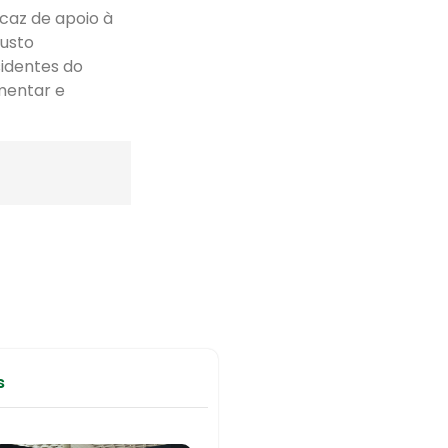
caz de apoio à
custo
identes do
imentar e
s