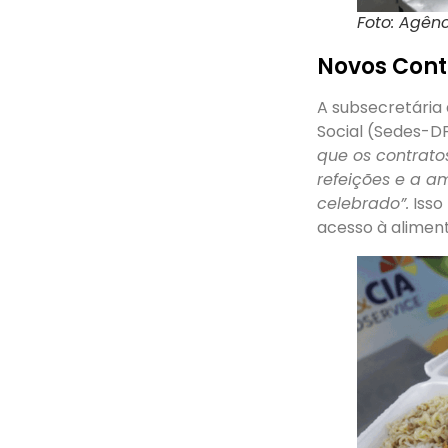
Foto: Agênc
Novos Cont
A subsecretária
Social (Sedes-D
que os contrato
refeições e a a
celebrado”.
Isso
acesso à alimen