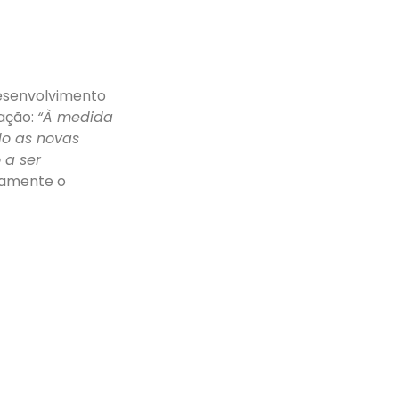
Desenvolvimento
iação:
“À medida
do as novas
 a ser
uamente o