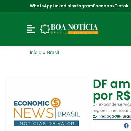
WhatsApp
LinkedIn
Instagram
Facebook
Tictok
Início
»
Brasil
DF amp
por R$
DF expande serviço
regiões, melhoran
Redação
Bras