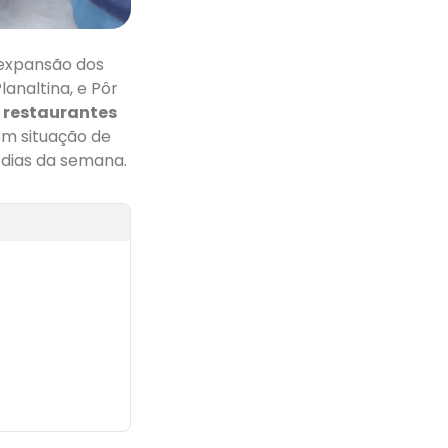
expansão dos
analtina, e Pôr
s
restaurantes
em situação de
 dias da semana.