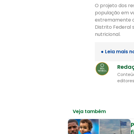
O projeto dos r
população em vu
extremamente ac
Distrito Federal 
nutricional.
● Leia mais n
Reda
Conteúd
editores
Veja também