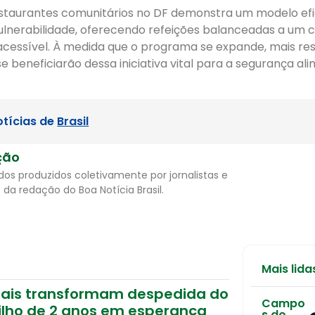
estaurantes comunitários no DF demonstra um modelo efi
lnerabilidade, oferecendo refeições balanceadas a um 
essível. À medida que o programa se expande, mais res
se beneficiarão dessa iniciativa vital para a segurança al
otícias de
Brasil
ção
os produzidos coletivamente por jornalistas e
 da redação do Boa Notícia Brasil.
Mais lida
Pais transformam despedida do
Campo
filho de 2 anos em esperança
s do