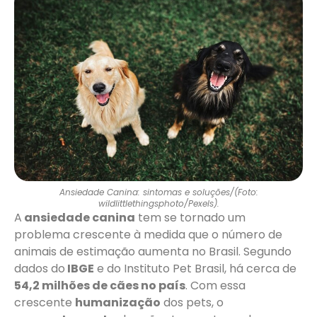
Ansiedade Canina: sintomas e soluções/(Foto:
wildlittlethingsphoto/Pexels).
A
ansiedade canina
tem se tornado um
problema crescente à medida que o número de
animais de estimação aumenta no Brasil. Segundo
dados do
IBGE
e do Instituto Pet Brasil, há cerca de
54,2 milhões de cães no país
. Com essa
crescente
humanização
dos pets, o