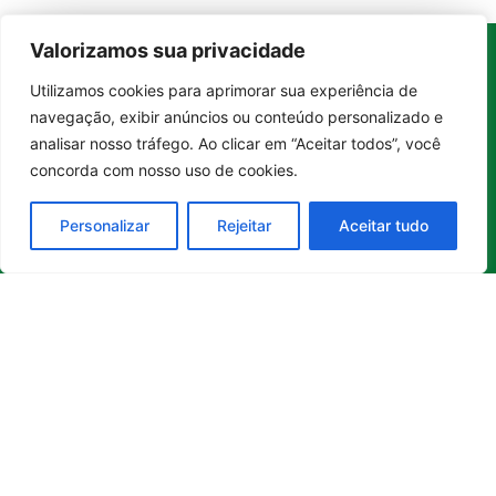
Valorizamos sua privacidade
Utilizamos cookies para aprimorar sua experiência de
Whatsapp
Categorias
Institucional
Entrar no canal
navegação, exibir anúncios ou conteúdo personalizado e
O
Boa
Linkedin
Notícia
Brasil
Ultimas
analisar nosso tráfego. Ao clicar em “Aceitar todos”, você
Instagram
Brasil
é um
Cultura
notícias
concorda com nosso uso de cookies.
portal de
Facebook
Direito e Deveres
Nossa Equipe
notícias de
Educação e
Quem Somos
Personalizar
Rejeitar
Aceitar tudo
Youtube
educação,
Carreira
Contato
cultura,
Empreendedorismo
Princípios
bem-
estar,
Saúde e Bem-Estar
Editoriais
empreendedorismo,
Sustentabilidade
Política de
turismo,
Tecnologia
Privacidade
tecnologia
Turismo e
Política de
e
Gastronomia
Cookies
sustentabilidade
no Brasil e
no mundo.
Reúne