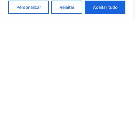
Personalizar
Rejeitar
Aceitar tudo
Whatsapp
Categorias
Institucional
O
Boa
Linkedin
Notícia
Brasil
Ultimas
Instagram
Brasil
é um
Cultura
notícias
portal de
Facebook
Direito e Deveres
Nossa Equipe
notícias de
Educação e
Quem Somos
Youtube
educação,
Carreira
Contato
cultura,