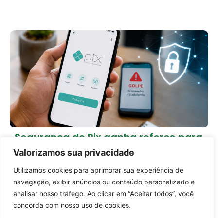
Segurança do Pix ganha reforço para
rastrear dinheiro roubado e ampliar
Valorizamos sua privacidade
devolução às vítimas
1 dia atrás
Brasil
Utilizamos cookies para aprimorar sua experiência de
Entrar no canal
navegação, exibir anúncios ou conteúdo personalizado e
Carregar mais notícias
analisar nosso tráfego. Ao clicar em “Aceitar todos”, você
concorda com nosso uso de cookies.