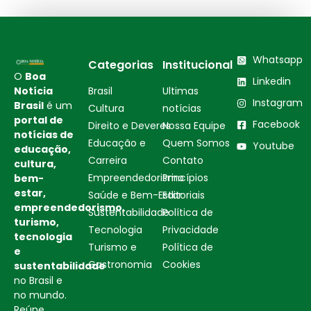
Whatsapp
Categorias
Institucional
O
Boa
Linkedin
Notícia
Brasil
Ultimas
Instagram
Brasil
é um
Cultura
notícias
portal de
Facebook
Direito e Deveres
Nossa Equipe
notícias de
Educação e
Quem Somos
Youtube
educação,
Carreira
Contato
cultura,
Empreendedorismo
Princípios
bem-
estar,
Saúde e Bem-Estar
Editoriais
empreendedorismo,
Sustentabilidade
Política de
turismo,
Tecnologia
Privacidade
tecnologia
Turismo e
Política de
e
Gastronomia
Cookies
sustentabilidade
no Brasil e
no mundo.
Reúne