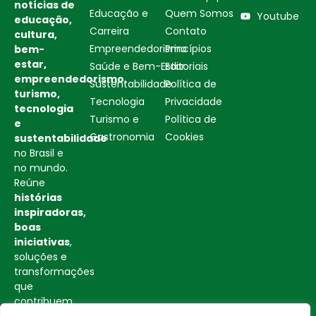
notícias de
Educação e
Quem Somos
Youtube
educação,
Carreira
Contato
cultura,
Empreendedorismo
Princípios
bem-
estar,
Saúde e Bem-Estar
Editoriais
empreendedorismo,
Sustentabilidade
Política de
turismo,
Tecnologia
Privacidade
tecnologia
Turismo e
Política de
e
Gastronomia
Cookies
sustentabilidade
no Brasil e
no mundo.
Reúne
histórias
inspiradoras,
boas
iniciativas
,
soluções e
transformações
que
contribuem
para uma