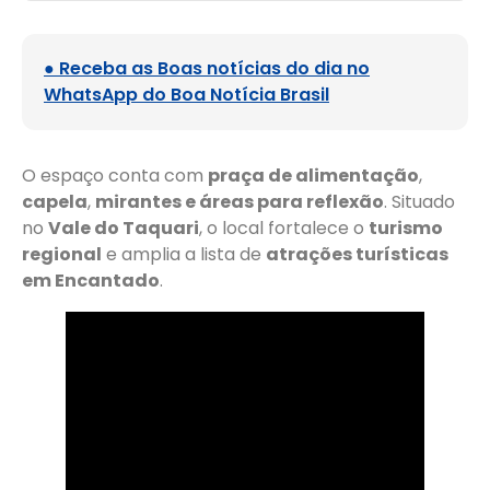
● Receba as Boas notícias do dia no
WhatsApp do Boa Notícia Brasil
O espaço conta com
praça de alimentação
,
capela
,
mirantes e áreas para reflexão
. Situado
no
Vale do Taquari
, o local fortalece o
turismo
regional
e amplia a lista de
atrações turísticas
em Encantado
.