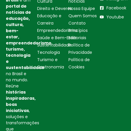
Cultura
notícias
portal de
Facebook
Direito e Deveres
Nossa Equipe
notícias de
Educação e
Quem Somos
Youtube
educação,
Carreira
Contato
cultura,
Empreendedorismo
Princípios
bem-
estar,
Saúde e Bem-Estar
Editoriais
empreendedorismo,
Sustentabilidade
Política de
turismo,
Tecnologia
Privacidade
tecnologia
Turismo e
Política de
e
Gastronomia
Cookies
sustentabilidade
no Brasil e
no mundo.
Reúne
histórias
inspiradoras,
boas
iniciativas
,
soluções e
transformações
que