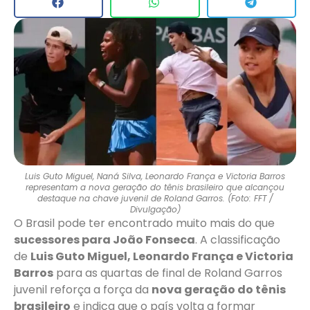
Luis Guto Miguel, Naná Silva, Leonardo França e Victoria Barros
representam a nova geração do tênis brasileiro que alcançou
destaque na chave juvenil de Roland Garros. (Foto: FFT /
Divulgação)
O Brasil pode ter encontrado muito mais do que
sucessores para João Fonseca
. A classificação
de
Luis Guto Miguel, Leonardo França e Victoria
Barros
para as quartas de final de Roland Garros
juvenil reforça a força da
nova geração do tênis
brasileiro
e indica que o país volta a formar