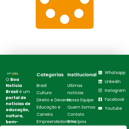
Whatsapp
Categorias
Institucional
O
Boa
Linkedin
Notícia
Brasil
Ultimas
Instagram
Brasil
é um
Cultura
notícias
portal de
Facebook
Direito e Deveres
Nossa Equipe
notícias de
Educação e
Quem Somos
Youtube
educação,
Carreira
Contato
cultura,
Empreendedorismo
Princípios
bem-
estar,
Saúde e Bem-Estar
Editoriais