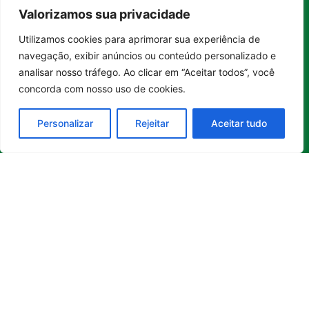
empreendedorismo,
Valorizamos sua privacidade
Sustentabilidade
Política de
turismo,
Tecnologia
Privacidade
Utilizamos cookies para aprimorar sua experiência de
tecnologia
Entrar no canal
Turismo e
Política de
e
navegação, exibir anúncios ou conteúdo personalizado e
Gastronomia
Cookies
sustentabilidade
analisar nosso tráfego. Ao clicar em “Aceitar todos”, você
no Brasil e
concorda com nosso uso de cookies.
no mundo.
Reúne
Personalizar
Rejeitar
Aceitar tudo
histórias
inspiradoras,
boas
iniciativas
,
soluções e
transformações
que
contribuem
para uma
sociedade
mais
consciente
e