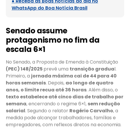
● Receba as Boas notícias do dia no
WhatsApp do Boa Notícia Brasil
Senado assume
protagonismo no fim da
escala 6×1
No Senado, a Proposta de Emenda à Constituição
(PEC) 148/2025
prevê uma
transição gradua
l.
Primeiro, a
jornada máxima cai de 44 para 40
horas semanais
. Depois,
ao longo de quatro
anos, o limite recua até 36 horas
. Além disso, o
texto estabelece até cinco dias de trabalho por
semana
, encerrando o regime 6×1,
sem redução
salarial
. Segundo o relator
Rogério Carvalho
, a
medida pode alcançar trabalhadores, famílias e
empregadores, com reflexos diretos na economia.