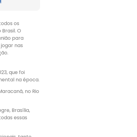
l
todos os
Brasil. O
união para
 jogar nas
ção.
23, que foi
mental na época.
 Maracanã, no Rio
re, Brasília,
 todas essas
ionais, tanto