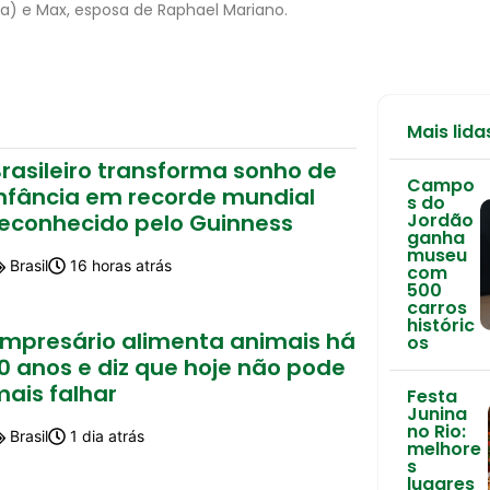
) e Max, esposa de Raphael Mariano.
Mais lida
rasileiro transforma sonho de
Campo
infância em recorde mundial
s do
reconhecido pelo Guinness
Jordão
ganha
museu
Brasil
16 horas atrás
com
500
carros
históric
Empresário alimenta animais há
os
0 anos e diz que hoje não pode
mais falhar
Festa
Junina
no Rio:
Brasil
1 dia atrás
melhore
s
lugares