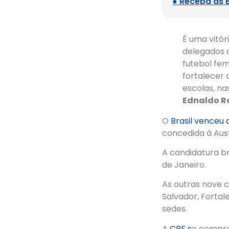
● Receba as 
É uma vitór
delegados q
futebol fe
fortalecer 
escolas, na
Ednaldo R
O
Brasil venceu 
concedida à Aust
A candidatura br
de Janeiro.
As outras nove ca
Salvador, Fortal
sedes.
A
CBF s
e compro