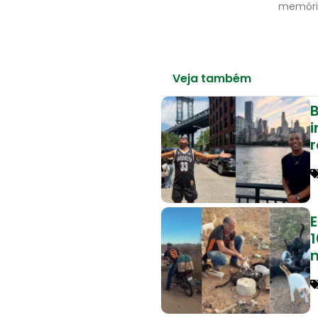
memória
Veja também
B
1