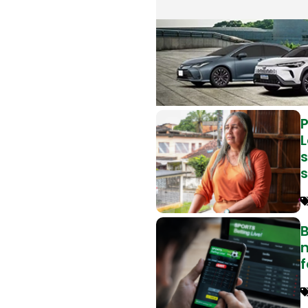
L
B
f