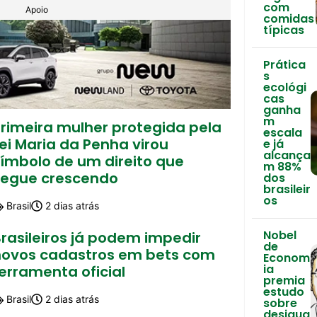
com
Apoio
comidas
típicas
Prática
s
ecológi
cas
ganha
m
Primeira mulher protegida pela
escala
ei Maria da Penha virou
e já
alcança
símbolo de um direito que
m 88%
segue crescendo
dos
brasileir
os
Brasil
2 dias atrás
Nobel
rasileiros já podem impedir
de
novos cadastros em bets com
Econom
ia
erramenta oficial
premia
estudo
Brasil
2 dias atrás
sobre
desigua