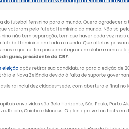
Boas notícias do dia no WhatsApp do Boa Notícia Brasi
ia do futebol feminino para o mundo. Quero agradecer a 
ue votaram pelo futebol feminino do mundo. Não só pelo 
minino não tem separação, tem que haver cada vez mais 
o futebol feminino em todo o mundo. Que atletas possam
s ruas e que no fim possam integrar um clube e uma sele
odrigues, presidente da CBF
.
a eleição
após retirar sua candidatura para a edição de 20
rália e Nova Zelândia devido à falta de suporte governa
asileira inclui dez cidades-sede, com abertura e final no
pitais envolvidas são Belo Horizonte, São Paulo, Porto Aleg
eza, Recife, Cuiabá e Manaus. O plano prevê fan fests em
meteu a suspender todas as competições de futebol nac