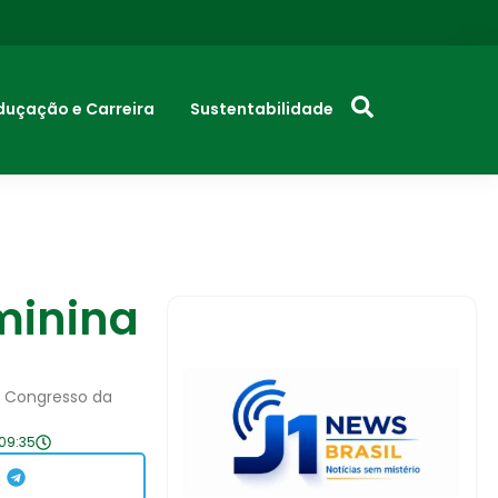
duçação e Carreira
Sustentabilidade
minina
o Congresso da
09:35