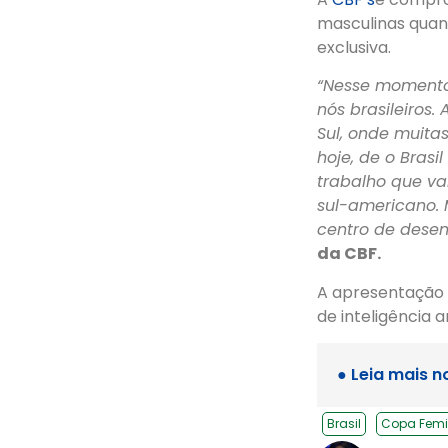
masculinas quan
exclusiva.
“Nesse momento 
nós brasileiros.
Sul, onde muita
hoje, de o Bras
trabalho que vai
sul-americano.
centro de desen
da CBF.
A apresentação f
de inteligência a
● Leia mais n
Brasil
Copa Femi