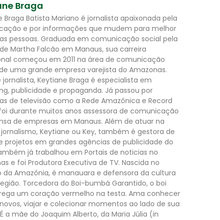
ane Braga
e Braga Batista Mariano é jornalista apaixonada pela
cação e por informações que mudem para melhor
das pessoas. Graduada em comunicação social pela
de Martha Falcão em Manaus, sua carreira
ional começou em 2011 na área de comunicação
 de uma grande empresa varejista do Amazonas.
 jornalista, Keytiane Braga é especialista em
ng, publicidade e propaganda. Já passou por
as de televisão como a Rede Amazônica e Record
foi durante muitos anos assessora de comunicação
nsa de empresas em Manaus. Além de atuar na
 jornalismo, Keytiane ou Key, também é gestora de
e projetos em grandes agências de publicidade do
 Também já trabalhou em Portais de noticias no
s e foi Produtora Executiva de TV. Nascida no
 da Amazônia, é manauara e defensora da cultura
região. Torcedora do Boi-bumbá Garantido, o boi
rega um coração vermelho na testa. Ama conhecer
 novos, viajar e colecionar momentos ao lado de sua
 É a mãe do Joaquim Alberto, da Maria Júlia (in