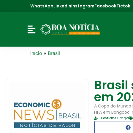
WhatsApp
LinkedIn
Instagram
Facebook
Tictok
Início
»
Brasil
Brasil
em 20
A Copa do Mundo F
FIFA em Bangcoc, 
Keytiane Braga